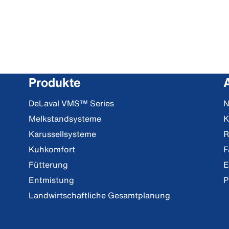
Produkte
DeLaval VMS™ Series
N
Melkstandsysteme
K
Karussellsysteme
R
Kuhkomfort
F
Fütterung
E
Entmistung
P
Landwirtschaftliche Gesamtplanung