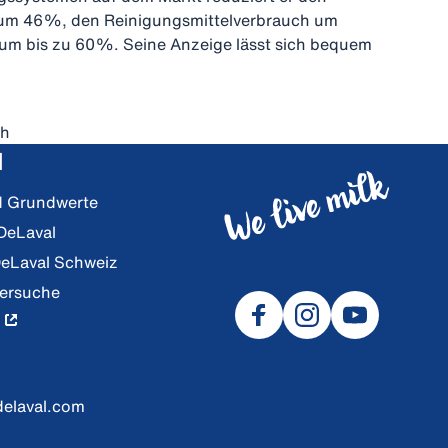
um 46%, den Reinigungsmittelverbrauch um
um bis zu 60%. Seine Anzeige lässt sich bequem
ch
l
nd Grundwerte
 DeLaval
DeLaval Schweiz
lersuche
delaval.com