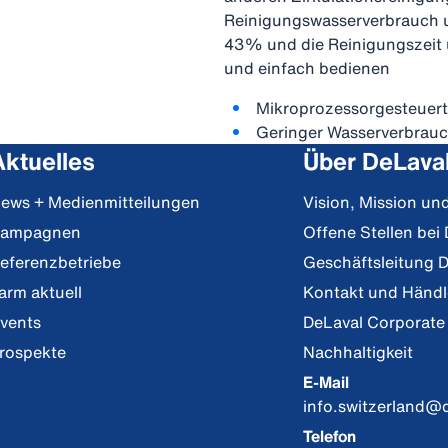
Reinigungswasserverbrauch 
43% und die Reinigungszeit 
und einfach bedienen
Mikroprozessorgesteuert
Geringer Wasserverbrau
Aktuelles
Über DeLava
ews + Medienmitteilungen
Vision, Mission u
ampagnen
Offene Stellen bei
eferenzbetriebe
Geschäftsleitung 
arm aktuell
Kontakt und Händ
vents
DeLaval Corporate
rospekte
Nachhaltigkeit
E-Mail
info.switzerland@
Telefon