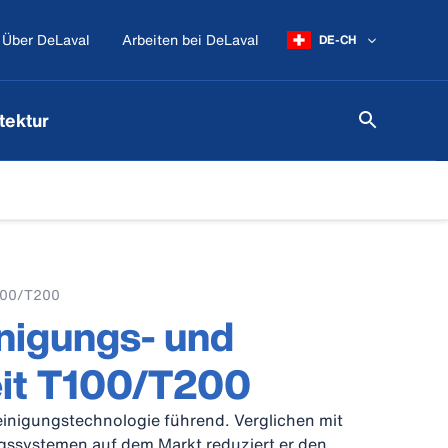
Über DeLaval
Arbeiten bei DeLaval
DE-CH
tektur
T100/T200
nigungs- und
eit T100/T200
Reinigungstechnologie führend. Verglichen mit
gssystemen auf dem Markt reduziert er den