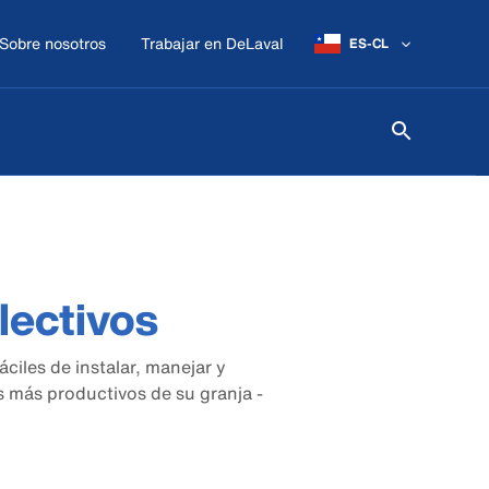
Sobre nosotros
Trabajar en DeLaval
ES-CL
lectivos
ciles de instalar, manejar y
 más productivos de su granja -