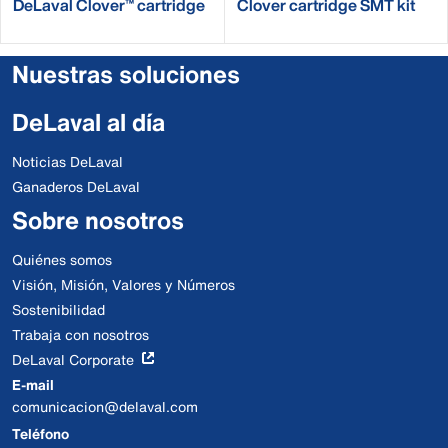
DeLaval Clover™ cartridge
Clover cartridge SMT kit
BfR
Nuestras soluciones
DeLaval al día
Noticias DeLaval
Ganaderos DeLaval
Sobre nosotros
Quiénes somos
Visión, Misión, Valores y Números
Sostenibilidad
Trabaja con nosotros
DeLaval Corporate
E-mail
comunicacion@delaval.com
Teléfono