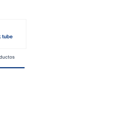
k tube
oductos