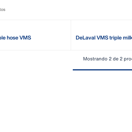
tos
ible hose VMS
DeLaval VMS triple mil
SILIC (X4)
Mostrando 2 de 2 pr