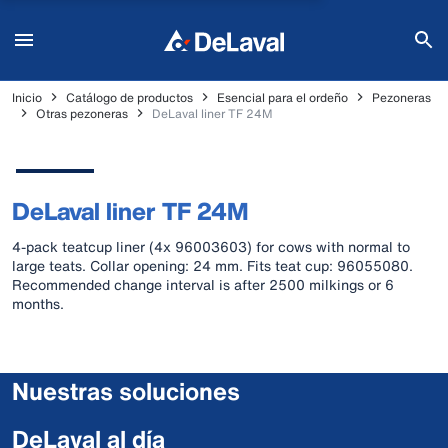
Inicio
Catálogo de productos
Esencial para el ordeño
Pezoneras
Otras pezoneras
DeLaval liner TF 24M
DeLaval liner TF 24M
4-pack teatcup liner (4x 96003603) for cows with normal to
large teats. Collar opening: 24 mm. Fits teat cup: 96055080.
Recommended change interval is after 2500 milkings or 6
months.
Nuestras soluciones
DeLaval al día