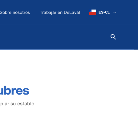
Sobre nosotros
Trabajar en DeLaval
ES-CL
ubres
piar su establo