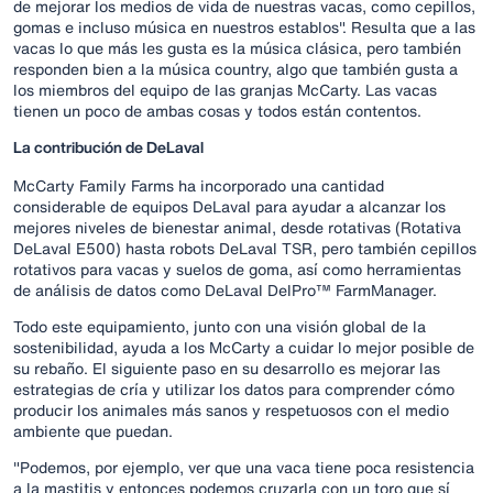
de mejorar los medios de vida de nuestras vacas, como cepillos,
gomas e incluso música en nuestros establos". Resulta que a las
vacas lo que más les gusta es la música clásica, pero también
responden bien a la música country, algo que también gusta a
los miembros del equipo de las granjas McCarty. Las vacas
tienen un poco de ambas cosas y todos están contentos.
La contribución de DeLaval
McCarty Family Farms ha incorporado una cantidad
considerable de equipos DeLaval para ayudar a alcanzar los
mejores niveles de bienestar animal, desde rotativas (Rotativa
DeLaval E500) hasta robots DeLaval TSR, pero también cepillos
rotativos para vacas y suelos de goma, así como herramientas
de análisis de datos como DeLaval DelPro™ FarmManager.
Todo este equipamiento, junto con una visión global de la
sostenibilidad, ayuda a los McCarty a cuidar lo mejor posible de
su rebaño. El siguiente paso en su desarrollo es mejorar las
estrategias de cría y utilizar los datos para comprender cómo
producir los animales más sanos y respetuosos con el medio
ambiente que puedan.
"Podemos, por ejemplo, ver que una vaca tiene poca resistencia
a la mastitis y entonces podemos cruzarla con un toro que sí