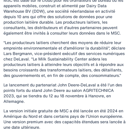
MSC est basé sur le cloud pour les ordinateurs de bureau ou les
appareils mobiles, construit et alimenté par Dairy Data
Warehouse BV (DDW), une société néerlandaise en activité
depuis 10 ans qui offre des solutions de données pour une
production laitière durable. Les producteurs laitiers, les
consultants, les distributeurs et d'autres partenaires peuvent
également être invités à consulter leurs données dans le MSC.
“Les producteurs laitiers cherchent des moyens de réduire leur
empreinte environnementale et d'améliorer la durabilité", déclare
Lars Bergmann, vice-président exécutif des services numériques
chez DeLaval. "Le Milk Sustainability Center aidera les
producteurs laitiers à atteindre leurs objectifs et à répondre aux
besoins croissants des transformateurs laitiers, des détaillants,
des gouvernements et, en fin de compte, des consommateurs.”
Le lancement du partenariat John Deere-DeLaval a été l'un des
points forts du stand John Deere au salon AGRITECHNICA
2023, qui se tiendra du 12 au 18 novembre à Hanovre, en
Allemagne.
La version initiale gratuite de MSC a été lancée en été 2024 en
Amérique du Nord et dans certains pays de l'Union européenne.
Une version premium avec des capacités étendues sera lancée à
une date ultérieure.