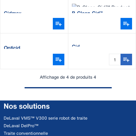
Cidmax
B-Clean-Cid™
Cid
Opticid
Affichage de 4 de produits 4
Nos solutions
DeLaval VMS™ V300 serie robot de traite
DeLaval DelPro™
Traite conventionnelle