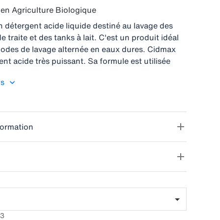
e en Agriculture Biologique
 détergent acide liquide destiné au lavage des
de traite et des tanks à lait. C'est un produit idéal
odes de lavage alternée en eaux dures. Cidmax
nt acide très puissant. Sa formule est utilisée
mbreuses années et est parfaitement compatible
us
pements de traite DeLaval. Une routine de
icace contribue à la production d'un lait de
rmet de réduire les risques de bactéries dans
de traite.
formation
03