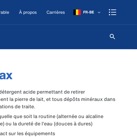
rable
À propos
Carrières
FR-BE
ax
détergent acide permettant de retirer
ent la pierre de lait, et tous dépôts minéraux dans
lations de traite.
uelle que soit la routine (alternée ou alcaline
) ou la dureté de l'eau (douces à dures)
act sur les équipements