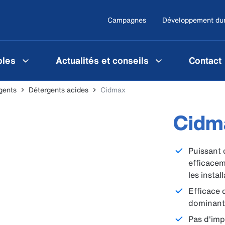
Campagnes
Développement du
les
Actualités et conseils
Contact
gents
Détergents acides
Cidmax
Cidm
Puissant 
efficacem
les instal
Efficace q
dominante
Pas d'imp