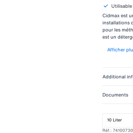
Utilisabl
Cidmax est un
installations 
pour les méth
est un déterge
depuis de no
Afficher pl
avec les équi
nettoyage eff
qualité et pe
l'installation 
Additional in
Documents
10 Liter
Réf.: 7410073