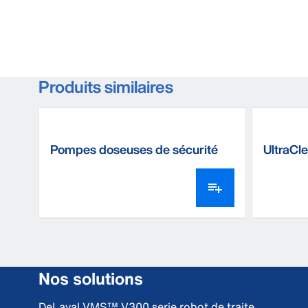
Produits similaires
Pompes doseuses de sécurité
UltraCl
DeLaval
Nos solutions
DeLaval VMS™ V300 serie robot de traite