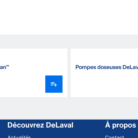
ean™
Pompes doseuses DeLav
Découvrez DeLaval
À propos
Actualités
Contact