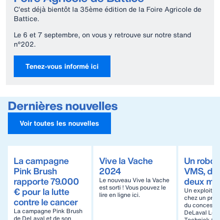
C’est déjà bientôt la 35ème édition de la Foire Agricole de
Battice.
Le 6 et 7 septembre, on vous y retrouve sur notre stand
n°202.
Tenez-vous informé ici
Dernières nouvelles
Voir toutes les nouvelles
La campagne
Vive la Vache
Un robot 
Pink Brush
2024
VMS, deu
rapporte 79.000
deux mill
Le nouveau Vive la Vache
est sorti ! Vous pouvez le
€ pour la lutte
Un exploit r
lire en ligne ici.
chez un produ
contre le cancer
du concessio
La campagne Pink Brush
DeLaval Lee
de DeLaval et de son
Techniek (Ho