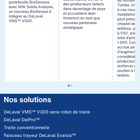
de formation 
portefeuille BioSensors
des producteurs laitiers
Tumba, en S
avec Milk Solids Analysis,
dans davantage de pays
à ces nouvel
un nouveau BioSensor à
et accueillent dsm-
installation
intégrer au DeLaval
firmenich en tant que
peut presque
VMS™ V300.
nouveau partenaire
cheptel de v
stratégique.
laitières, pa
à 550, porta
total d’anima
1 000. Cette
accrue perme
d'augmenter
considérable
production la
renforcer enc
soutien à l'in
laitière.
Nos solutions
DeLaval VMS™ V300 serie robot de traite
DeLaval DelPro™
Traite conventionnelle
Faisceau trayeur DeLaval Evanza™