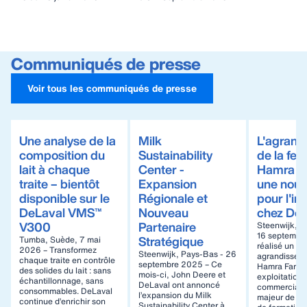
Communiqués de presse
Voir tous les communiqués de presse
Une analyse de la
Milk
L'agrand
composition du
Sustainability
de la fe
lait à chaque
Center -
Hamra m
traite – bientôt
Expansion
une nouv
disponible sur le
Régionale et
pour l'in
DeLaval VMS™
Nouveau
chez DeL
V300
Partenaire
Steenwijk, P
16 septembre
Stratégique
Tumba, Suède, 7 mai
réalisé un im
2026 – Transformez
Steenwijk, Pays-Bas - 26
agrandissem
chaque traite en contrôle
septembre 2025 – Ce
Hamra Farm,
des solides du lait : sans
mois-ci, John Deere et
exploitation l
échantillonnage, sans
DeLaval ont annoncé
commerciale 
consommables. DeLaval
l’expansion du Milk
majeur de re
continue d’enrichir son
Sustainability Center à