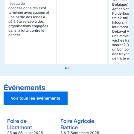
réseau de
Belgique). E
concessionnaires s’est
Jef et Nathal
terminée avec succès et
Pulderbos (B
une partie des fonds a
trait 2 millio
déjà été versée à des
kilogrammes 
organisations engagées
leur robot de 
dans la lutte contre le
DeLaval VMS
cancer.
une moyenne
vaches traite
secret ? Des
un bon posit
des trayons e
de traite élev
Événements
Voir tous les événements
Foire de
Foire Agricole
Libramont
Battice
25 au 28 juillet 2025
6 & 7 Septembre 2025