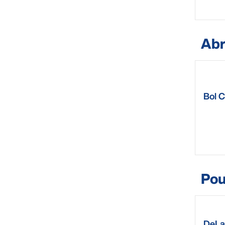
Ab
Bol 
Pou
DeLa