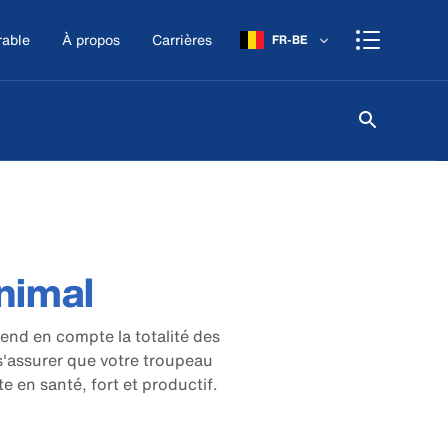
rable
À propos
Carrières
FR-BE
nimal
end en compte la totalité des
s'assurer que votre troupeau
te en santé, fort et productif.