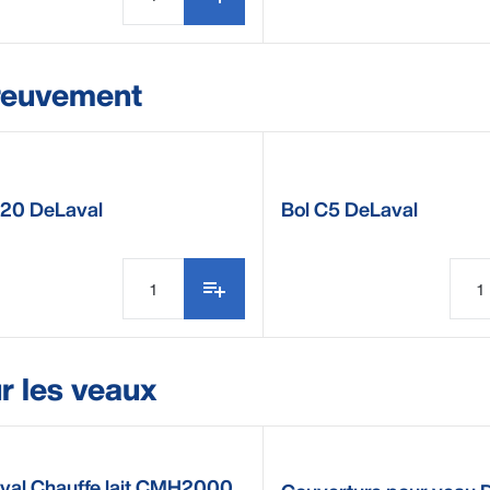
reuvement
C20 DeLaval
Bol C5 DeLaval
r les veaux
val Chauffe lait CMH2000