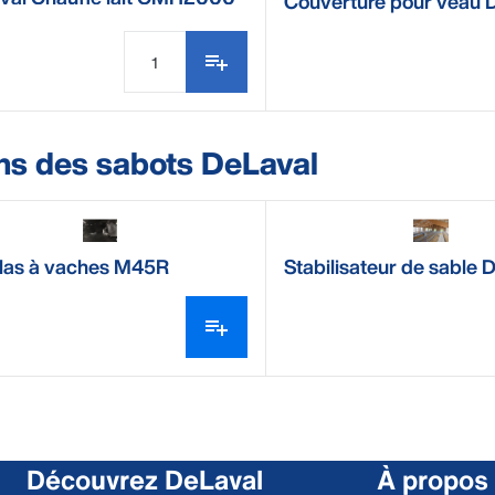
Couverture pour veau 
ns des sabots DeLaval
las à vaches M45R
Stabilisateur de sable 
DeLaval
Découvrez DeLaval
À propos