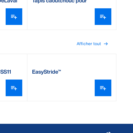
DeLaval
Tapis caoutchouc pour
caillebotis SFC DeLaval
Afficher tout
DSS11
EasyStride™