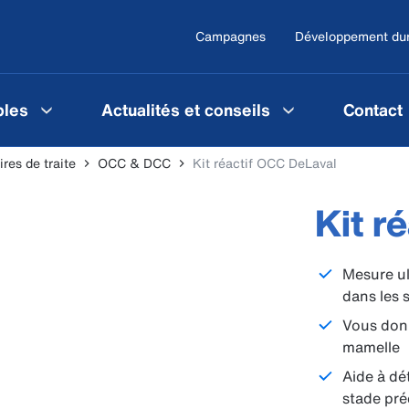
Campagnes
Développement du
les
Actualités et conseils
Contact
res de traite
OCC & DCC
Kit réactif OCC DeLaval
Kit r
Mesure ul
dans les 
Vous donn
mamelle
Aide à dé
stade pr