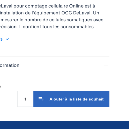
Laval pour comptage cellulaire Online est à
 l'installation de l'équipement OCC DeLaval. Un
 mesurer le nombre de cellules somatiques avec
écision. Il contient tous les consommables
u comptage cellulaire des vaches individuelles
us
ème OCC.
formation
5
Ajouter à la liste de souhait