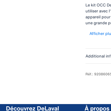
Le kit OCC De
utiliser avec
appareil pour
une grande pr
nécessaires a
Afficher pl
avec le syst
Additional in
Réf.: 9208606
Découvrez DeLaval
À propos