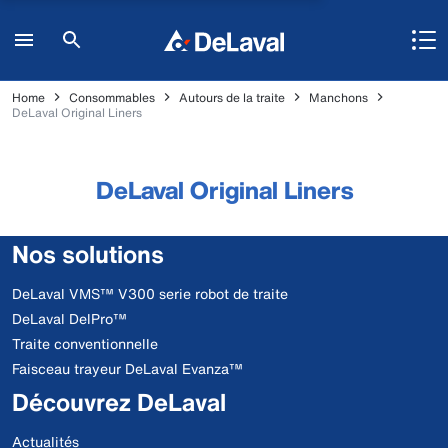
Home
Consommables
Autours de la traite
Manchons
DeLaval Original Liners
DeLaval Original Liners
Nos solutions
DeLaval VMS™ V300 serie robot de traite
DeLaval DelPro™
Traite conventionnelle
Faisceau trayeur DeLaval Evanza™
Découvrez DeLaval
Actualités