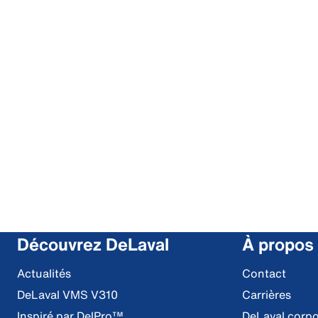
Découvrez DeLaval
À propos
Actualités
Contact
DeLaval VMS V310
Carrières
Inspiré par DelPro™
DeLaval corpo