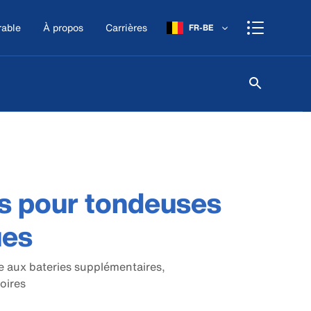
rable
À propos
Carrières
FR-BE
es pour tondeuses
ues
ce aux bateries supplémentaires,
oires