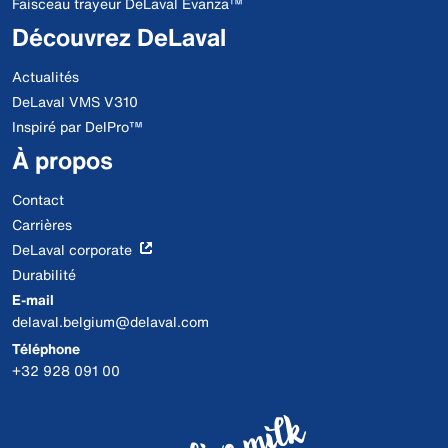
Faisceau trayeur DeLaval Evanza™
Découvrez DeLaval
Actualités
DeLaval VMS V310
Inspiré par DelPro™
À propos
Contact
Carrières
DeLaval corporate
Durabilité
E-mail
delaval.belgium@delaval.com
Téléphone
+32 928 091 00