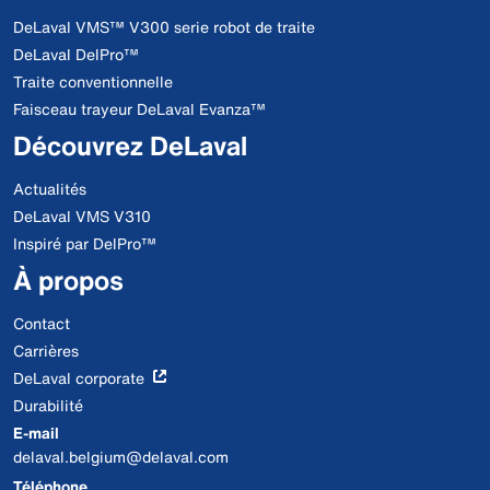
DeLaval VMS™ V300 serie robot de traite
DeLaval DelPro™
Traite conventionnelle
Faisceau trayeur DeLaval Evanza™
Découvrez DeLaval
Actualités
DeLaval VMS V310
Inspiré par DelPro™
À propos
Contact
Carrières
DeLaval corporate
Durabilité
E-mail
delaval.belgium@delaval.com
Téléphone