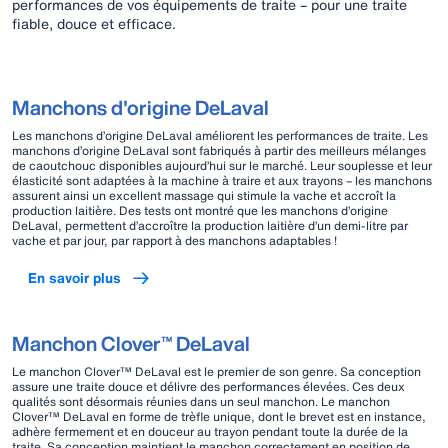
performances de vos équipements de traite – pour une traite
fiable, douce et efficace.
Manchons d'origine DeLaval
Les manchons d’origine DeLaval améliorent les performances de traite. Les
manchons d’origine DeLaval sont fabriqués à partir des meilleurs mélanges
de caoutchouc disponibles aujourd’hui sur le marché. Leur souplesse et leur
élasticité sont adaptées à la machine à traire et aux trayons – les manchons
assurent ainsi un excellent massage qui stimule la vache et accroît la
production laitière. Des tests ont montré que les manchons d’origine
DeLaval, permettent d’accroître la production laitière d’un demi-litre par
vache et par jour, par rapport à des manchons adaptables !
En savoir plus
Manchon Clover™ DeLaval
Le manchon Clover™ DeLaval est le premier de son genre. Sa conception
assure une traite douce et délivre des performances élevées. Ces deux
qualités sont désormais réunies dans un seul manchon. Le manchon
Clover™ DeLaval en forme de trèfle unique, dont le brevet est en instance,
adhère fermement et en douceur au trayon pendant toute la durée de la
traite. Sa conception maintient le manchon correctement en position de