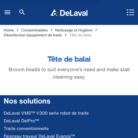
Home
Consommables
Nettoyage et Hygiène
Désinfection équipement de traite
Tête de balai
Tête de balai
Broom heads to suit everyone’s need and make stall
cleaning easy.
Nos solutions
DeLaval VMS™ V300 serie robot de traite
DeLaval DelPro™
Traite conventionnelle
Faisceau trayeur DeLaval Evanza™