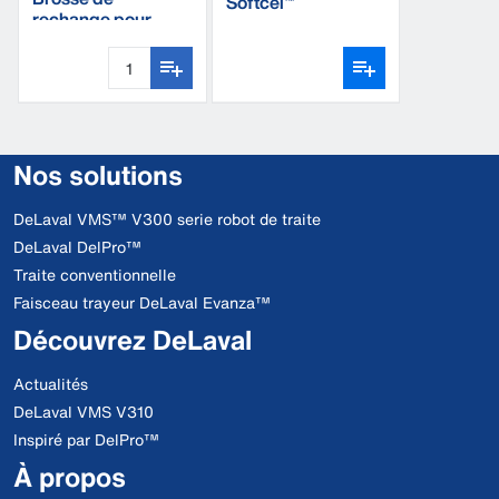
Softcel™
rechange pour
brosse pour
manchons
Nos solutions
DeLaval VMS™ V300 serie robot de traite
DeLaval DelPro™
Traite conventionnelle
Faisceau trayeur DeLaval Evanza™
Découvrez DeLaval
Actualités
DeLaval VMS V310
Inspiré par DelPro™
À propos