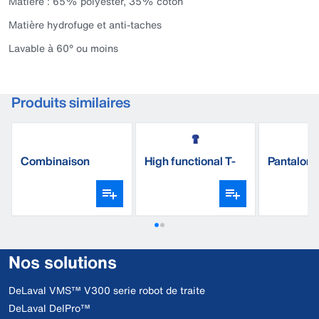
Matière : 65% polyester, 35% coton
Matière hydrofuge et anti-taches
Lavable à 60° ou moins
Produits similaires
Combinaison
High functional T-
Pantalon d
classique DeLaval
Shirt
Nos solutions
DeLaval VMS™ V300 serie robot de traite
DeLaval DelPro™