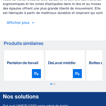
ergonomiques et les zones élastiquées dans le dos et au niveau
des épaules offrent une plus grande liberté de mouvement. Elle
est fabriquée à partir de matériaux durables et respirant qui sont
à la fois déperlant et résistant aux tâches. Pour un soutien
supplémentaire aux niveaux des principaux points de pression,
Afficher plus
les coudes sont renforcés avec du tissu CORDURA®.
Produits similaires
Pantalon de travail
DeLaval middle-
Bottes de
weight sock
Nos solutions
DeLaval VMS™ V300 serie robot de traite