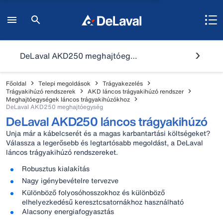
DeLaval AKD250 meghajtóegység
Főoldal
Telepi megoldások
Trágyakezelés
Trágyakihúzó rendszerek
AKD láncos trágyakihúzó rendszer
Meghajtóegységek láncos trágyakihúzókhoz
DeLaval AKD250 meghajtóegység
DeLaval AKD250 láncos trágyakihúzó
Unja már a kábelcserét és a magas karbantartási költségeket?
Válassza a legerősebb és legtartósabb megoldást, a DeLaval
láncos trágyakihúzó rendszereket.
Robusztus kialakítás
Nagy igénybevételre tervezve
Különböző folyosóhosszokhoz és különböző
elhelyezkedésű keresztcsatornákhoz használható
Alacsony energiafogyasztás