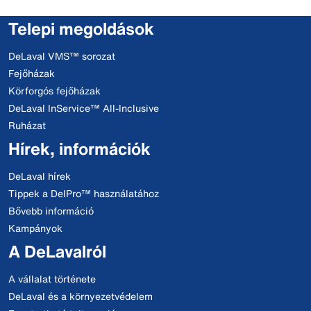
Telepi megoldások
DeLaval VMS™ sorozat
Fejőházak
Körforgós fejőházak
DeLaval InService™ All-Inclusive
Ruházat
Hírek, információk
DeLaval hírek
Tippek a DelPro™ használatához
Bővebb információ
Kampányok
A DeLavalról
A vállalat története
DeLaval és a környezetvédelem