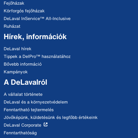
Fejőházak
Körforgós fejőházak
DeLaval InService™ All-Inclusive
Ruházat
Hírek, információk
DeLaval hírek
Tippek a DelPro™ használatához
Bővebb információ
Kampányok
A DeLavalról
A vállalat története
DeLaval és a környezetvédelem
Fenntartható tejtermelés
Jövőképünk, küldetésünk és legfőbb értékeink
DeLaval Corporate
Fenntarthatóság