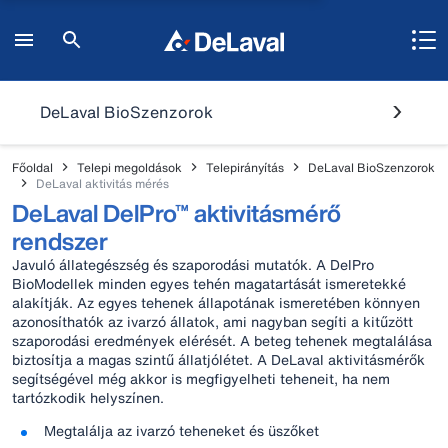
DeLaval BioSzenzorok
Főoldal
Telepi megoldások
Telepirányítás
DeLaval BioSzenzorok
DeLaval aktivitás mérés
DeLaval DelPro™ aktivitásmérő
rendszer
Javuló állategészség és szaporodási mutatók. A DelPro
BioModellek minden egyes tehén magatartását ismeretekké
alakítják. Az egyes tehenek állapotának ismeretében könnyen
azonosíthatók az ivarzó állatok, ami nagyban segíti a kitűzött
szaporodási eredmények elérését. A beteg tehenek megtalálása
biztosítja a magas szintű állatjólétet. A DeLaval aktivitásmérők
segítségével még akkor is megfigyelheti teheneit, ha nem
tartózkodik helyszínen.
Megtalálja az ivarzó teheneket és üszőket