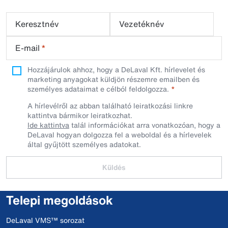
Keresztnév
Vezetéknév
E-mail
*
Hozzájárulok ahhoz, hogy a DeLaval Kft. hírlevelet és
marketing anyagokat küldjön részemre emailben és
személyes adataimat e célból feldolgozza.
A hírlevélről az abban található leiratkozási linkre
kattintva bármikor leiratkozhat.
Ide kattintva
talál információkat arra vonatkozóan, hogy a
DeLaval hogyan dolgozza fel a weboldal és a hírlevelek
által gyűjtött személyes adatokat.
Küldés
Telepi megoldások
DeLaval VMS™ sorozat