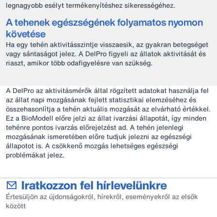
legnagyobb esélyt termékenyítéshez sikerességéhez.
A tehenek egészségének folyamatos nyomon
követése
Ha egy tehén aktivitásszintje visszaesik, az gyakran betegséget
vagy sántaságot jelez. A DelPro figyeli az állatok aktivitását és
riaszt, amikor több odafigyelésre van szükség.
A DelPro az aktivitásmérők által rögzített adatokat használja fel
az állat napi mozgásának fejlett statisztikai elemzéséhez és
összehasonlítja a tehén aktuális mozgását az elvárható értékkel.
Ez a BioModell előre jelzi az állat ivarzási állapotát, így minden
tehénre pontos ivarzás előrejelzést ad. A tehén jelenlegi
mozgásának ismeretében előre tudjuk jelezni az egészségi
állapotot is. A csökkenő mozgás lehetséges egészségi
problémákat jelez.
Iratkozzon fel hírlevelünkre
Értesüljön az újdonságokról, hírekről, eseményekről az elsők
között