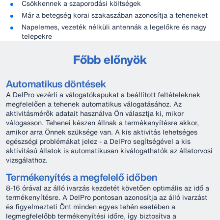
Csökkennek a szaporodási költségek
Már a betegség korai szakaszában azonosítja a teheneket
Napelemes, vezeték nélküli antennák a legelőkre és nagy
telepekre
Főbb előnyök
Automatikus döntések
A DelPro vezérli a válogatókapukat a beállított feltételeknek
megfelelően a tehenek automatikus válogatásához. Az
aktivitásmérők adatait használva Ön választja ki, mikor
válogasson. Tehenei készen állnak a termékenyítésre akkor,
amikor arra Önnek szüksége van. A kis aktivitás lehetséges
egészségi problémákat jelez - a DelPro segítségével a kis
aktivitású állatok is automatikusan kiválogathatók az állatorvosi
vizsgálathoz.
Termékenyítés a megfelelő időben
8-16 órával az álló ivarzás kezdetét követően optimális az idő a
termékenyítésre. A DelPro pontosan azonosítja az álló ivarzást
és figyelmezteti Önt minden egyes tehén esetében a
legmegfelelőbb termékenyítési időre, így biztosítva a