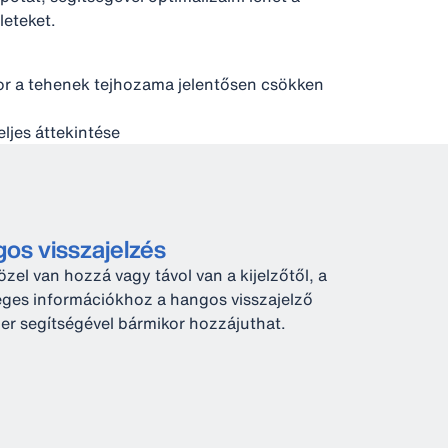
leteket.
or a tehenek tejhozama jelentősen csökken
eljes áttekintése
os visszajelzés
özel van hozzá vagy távol van a kijelzőtől, a
ges információkhoz a hangos visszajelző
er segítségével bármikor hozzájuthat.