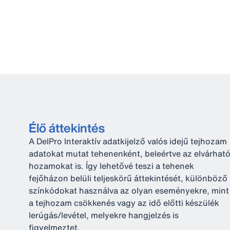
Élő áttekintés
A DelPro Interaktív adatkijelző valós idejű tejhozam
adatokat mutat tehenenként, beleértve az elvárhat
hozamokat is. Így lehetővé teszi a tehenek
fejőházon belüli teljeskörű áttekintését, különböző
színkódokat használva az olyan eseményekre, mint
a tejhozam csökkenés vagy az idő előtti készülék
lerúgás/levétel, melyekre hangjelzés is
figyelmeztet.