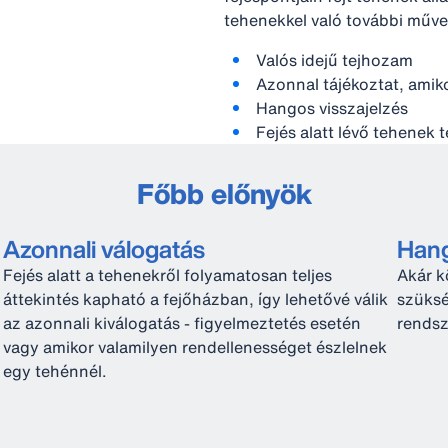
tehenekkel való további műve
Valós idejű tejhozam
Azonnal tájékoztat, amik
Hangos visszajelzés
Fejés alatt lévő tehenek t
Főbb előnyök
Azonnali válogatás
Hang
Fejés alatt a tehenekről folyamatosan teljes
Akár k
ó
áttekintés kapható a fejőházban, így lehetővé válik
szüksé
az azonnali kiválogatás - figyelmeztetés esetén
rendsz
vagy amikor valamilyen rendellenességet észlelnek
egy tehénnél.