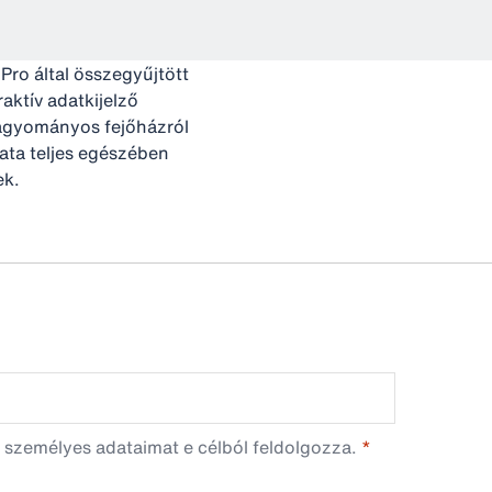
Pro által összegyűjtött
aktív adatkijelző
hagyományos fejőházról
mata teljes egészében
ek.
 személyes adataimat e célból feldolgozza.