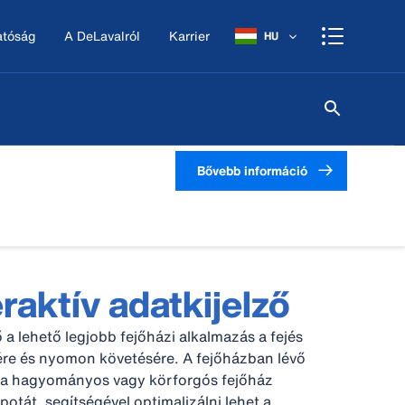
atóság
A DeLavalról
Karrier
HU
Bővebb információ
raktív adatkijelző
ő a lehető legjobb fejőházi alkalmazás a fejés
sére és nyomon követésére. A fejőházban lévő
ja a hagyományos vagy körforgós fejőház
apotát, segítségével optimalizálni lehet a