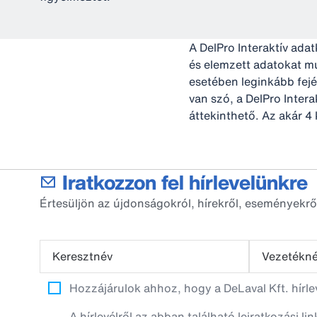
A DelPro Interaktív ada
és elemzett adatokat mu
esetében leginkább fej
van szó, a DelPro Intera
áttekinthető. Az akár 4 
Iratkozzon fel hírlevelünkre
Értesüljön az újdonságokról, hírekről, eseményekrő
Keresztnév
Vezetékn
Hozzájárulok ahhoz, hogy a DeLaval Kft. hírl
A hírlevélről az abban található leiratkozási li