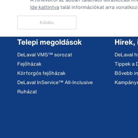
Ide kattintva
talál információkat arra vonatkoz
Küldés
Telepi megoldások
Hírek,
DeLaval VMS™ sorozat
DeLaval h
Fejőházak
Tippek a 
Körforgós fejőházak
Bővebb i
DeLaval InService™ All-Inclusive
Kampány
Ruházat