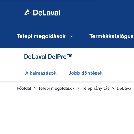
Telepi megoldások
Termékkatalógus
DeLaval DelPro™
Alkalmazások
Jobb döntések
Főoldal
Telepi megoldások
Telepirányítás
DeLaval