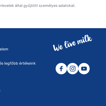
rlevelek által gyűjtött személyes adatokat.
delem
s legfőbb értékeink
m