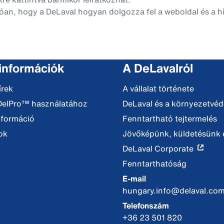
óan, hogy a DeLaval hogyan dolgozza fel a weboldal és a hí
 információk
A DeLavalról
írek
A vállalat története
DelPro™ használatához
DeLaval és a környezetvé
nformáció
Fenntartható tejtermelés
ok
Jövőképünk, küldetésünk é
DeLaval Corporate
Fenntarthatóság
E-mail
hungary.info@delaval.co
Telefonszám
+36 23 501 820