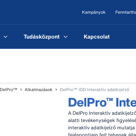
Kampányok
Fenntarth
Tudásközpont
Kapcsolat
 DelPro™
Alkalmazások
DelPro™ IDD Interaktív adatkijelző
DelPro™ Inte
A DelPro Interaktív adatkijelz
alatti tevékenységek figyelé
interaktív adatkijelző mutat
fejéspontjain fejt tehenek áll