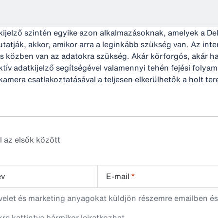
tkijelző szintén egyike azon alkalmazásoknak, amelyek a Del
tatják, akkor, amikor arra a leginkább szükség van. Az inter
és közben van az adatokra szükség. Akár körforgós, akár 
ktív adatkijelző segítségével valamennyi tehén fejési folya
kamera csatlakoztatásával a teljesen elkerülhetők a holt ter
l az elsők között
év
E-mail
*
evelet és marketing anyagokat küldjön részemre emailben és
nkre kattintva bármikor leiratkozhat.