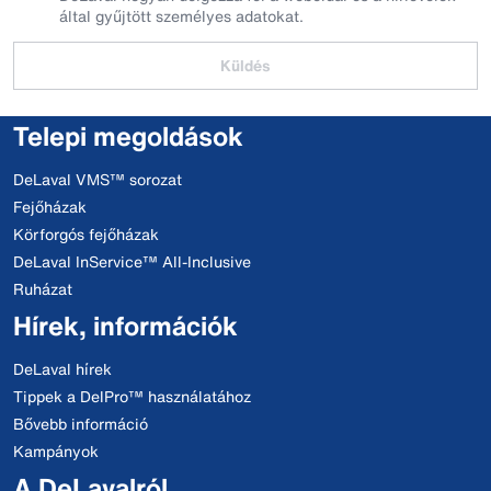
által gyűjtött személyes adatokat.
Küldés
Telepi megoldások
DeLaval VMS™ sorozat
Fejőházak
Körforgós fejőházak
DeLaval InService™ All-Inclusive
Ruházat
Hírek, információk
DeLaval hírek
Tippek a DelPro™ használatához
Bővebb információ
Kampányok
A DeLavalról