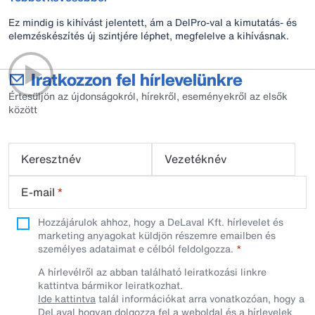
Ez mindig is kihívást jelentett, ám a DelPro-val a kimutatás- és
elemzéskészítés új szintjére léphet, megfelelve a kihívásnak.
Iratkozzon fel hírlevelünkre
Értesüljön az újdonságokról, hírekről, eseményekről az elsők
között
Keresztnév
Vezetéknév
E-mail
*
Hozzájárulok ahhoz, hogy a DeLaval Kft. hírlevelet és
marketing anyagokat küldjön részemre emailben és
személyes adataimat e célból feldolgozza.
A hírlevélről az abban található leiratkozási linkre
kattintva bármikor leiratkozhat.
Ide kattintva
talál információkat arra vonatkozóan, hogy a
DeLaval hogyan dolgozza fel a weboldal és a hírlevelek