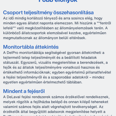
Csoport teljesítmény összehasonlítása
Az idő mindig korlátozó tényező és arra sosincs elég, hogy
minden egyes állatot naponta elemezzen. Mi hiszünk a ""fentről
lefelé"" való megközelítésben az állományelemzések terén. A
különböző állatcsoportok elemzésével kezdve, egyértelműen
megmutatkoznak az állományon belüli eltérések.
Monitortábla áttekintés
A DelPro monitortáblája segítségével gyorsan áttekintheti a
tejtermelő telep teljesítményét és a beállított feladatok
státuszát. Egyszerű, vizuális megjelenítése a berendezések, a
fejők és az állatok teljesítményére vonatkozó hasznos és
értékelhető információknak; egyben egyértelmű pillanatfelvétel
a fejési teljesítményről és a szaporodási adatokról – mindez
egyetlen egyértelműen értelmezhető táblában.
Mindent a fejésről
A DeLaval fejési rendszerek számos érzékelővel rendelkeznek,
melyek rögzítik a fejőházba belépő és onnan kilépő teheneket
valamint számos fejés alatt végrehajtott tevékenységet. Az
érzékelők által begyűjtött adatsorok megjelenítése helyett a