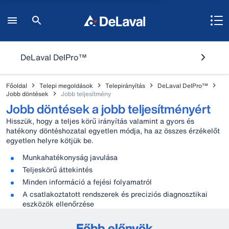
DeLaval DelPro™
Főoldal
Telepi megoldások
Telepirányítás
DeLaval DelPro™
Jobb döntések
Jobb teljesítmény
Jobb döntések a jobb teljesítményért
Hisszük, hogy a teljes körű irányítás valamint a gyors és
hatékony döntéshozatal egyetlen módja, ha az összes érzékelőt
egyetlen helyre kötjük be.
Munkahatékonyság javulása
Teljeskörű áttekintés
Minden információ a fejési folyamatról
A csatlakoztatott rendszerek és preciziós diagnosztikai
eszközök ellenőrzése
Főbb előnyök