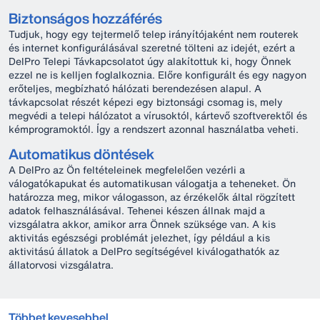
Biztonságos hozzáférés
Tudjuk, hogy egy tejtermelő telep irányítójaként nem routerek
és internet konfigurálásával szeretné tölteni az idejét, ezért a
DelPro Telepi Távkapcsolatot úgy alakítottuk ki, hogy Önnek
ezzel ne is kelljen foglalkoznia. Előre konfigurált és egy nagyon
erőteljes, megbízható hálózati berendezésen alapul. A
távkapcsolat részét képezi egy biztonsági csomag is, mely
megvédi a telepi hálózatot a vírusoktól, kártevő szoftverektől és
kémprogramoktól. Így a rendszert azonnal használatba veheti.
Automatikus döntések
A DelPro az Ön feltételeinek megfelelően vezérli a
válogatókapukat és automatikusan válogatja a teheneket. Ön
határozza meg, mikor válogasson, az érzékelők által rögzített
adatok felhasználásával. Tehenei készen állnak majd a
vizsgálatra akkor, amikor arra Önnek szüksége van. A kis
aktivitás egészségi problémát jelezhet, így például a kis
aktivitású állatok a DelPro segítségével kiválogathatók az
állatorvosi vizsgálatra.
Többet kevesebbel