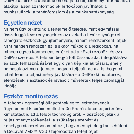
DelPro az összes adatot kombinálja és teljesítményinformációvá
alakítja. Ezen az információk birtokában javíthatók a
munkarutinok, a tehénforgalom és a munkahatékonyság.
Egyetlen nézet
Mi nem úgy tekintünk a tejtermelő telepre, mint egymással
összefüggő tevékenységek és az ezeket a tevékenységeket
támogató eszközök gyűjteményére, hanem rendszerként látjuk.
Mint minden rendszer, ez is akkor működik a legjobban, ha
minden egyes komponens értéket ad a következőhöz, és ez a
DelPro szerepe. A telepen begyűjtött összes adat integrálásával
és azok felhasználásával egy olyan kép kialakítására, amely
nemcsak azt mutatja meg, hogyan teljesít, de azt is, hogy mit
lehet tenni a teljesítmény javítására - a DelPro kimutatások,
elemzések, riasztások és javasolt műveletek teljes csomagját
kínálja.
Eszköz monitorozás
A tehenek egészségi állapotának és teljesítményének
figyelemmel kísérése mellett a DelPro részletes teljesítmény
kimutatást is ad a telepi technológiáról. Riasztások jelzik a
teljesítménycsökkenést, a szükséges szervizt és
kehelygumicserét valamint azt, hogy mennyi ideig tart lehűteni
a DeLaval VMS™ V300 fejőrobotban lefejt tejet.