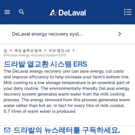
DeLaval energy recovery system ERS
집
목장 솔루션 탐색
우유 탱크 v.2
DeLaval energy recovery system ERS
드라발 열교환 시스템 ERS
The DeLaval energy recovery unit can save energy, cut costs
and improve efficiency to help increase your farm’s bottom line.
Milk cooling to a low storage temperature is an essential part of
your daily routine. The environmentally-friendly DeLaval energy
recovery system generates warm water from the milk cooling
process. The energy removed from this process generates warm
water rather than hot air. In fact for every litre of milk cooled,
0.7 litres of warm water is produced.
드라발의 뉴스레터를 구독하세요.