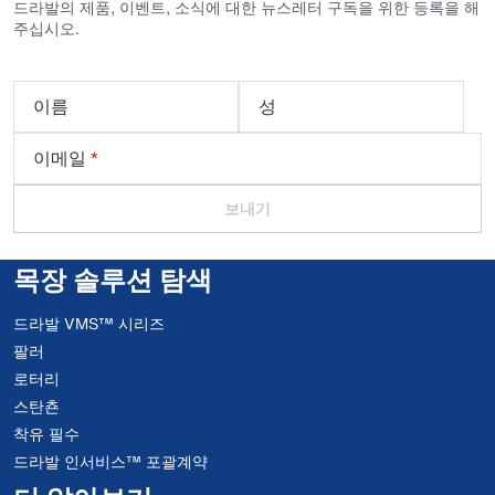
드라발의 제품, 이벤트, 소식에 대한 뉴스레터 구독을 위한 등록을 해
주십시오.
이름
성
이메일
*
보내기
목장 솔루션 탐색
드라발 VMS™ 시리즈
팔러
로터리
스탄쵼
착유 필수
드라발 인서비스™ 포괄계약