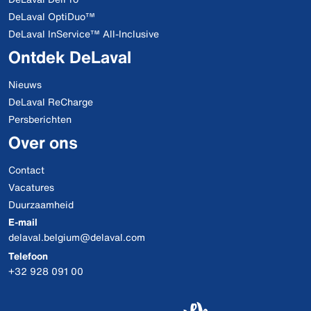
DeLaval OptiDuo™
DeLaval InService™ All-Inclusive
Ontdek DeLaval
Nieuws
DeLaval ReCharge
Persberichten
Over ons
Contact
Vacatures
Duurzaamheid
E-mail
delaval.belgium@delaval.com
Telefoon
+32 928 091 00