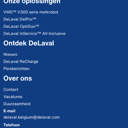
Onze oplossingen
VMS™ V300 serie melkrobot
DeLaval DelPro™
DeLaval OptiDuo™
DeLaval InService™ All-Inclusive
Ontdek DeLaval
Nieuws
DeLaval ReCharge
Persberichten
Over ons
Contact
Vacatures
Duurzaamheid
E-mail
delaval.belgium@delaval.com
Telefoon