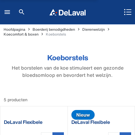
Hoofdpagina
Boerderij benodigdheden
Dierenwelzijn
Koecomfort & boxen
Koeborstels
Koeborstels
Het borstelen van de koe stimuleert een gezonde
bloedsomloop en bevordert het welzijn.
5 producten
Nieuw
DeLaval Flexibele
DeLaval Flexibele
Koeborstel SCB
vleesveeborstel SBB