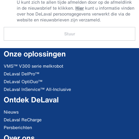
U kunt zich te allen tijde afmelden door op de afmeldlink
in de nieuwsbrief te klikken.
Hier
kunt u informatie vinden
over hoe DeLaval persoonsgegevens verwerkt die via de
website en nieuwsbrieven zijn verzameld.
Stuur
Onze oplossingen
VMS™ V300 serie melkrobot
DeLaval DelPro™
DeLaval OptiDuo™
DeLaval InService™ All-Inclusive
Ontdek DeLaval
Nieuws
DeLaval ReCharge
Persberichten
Over ons