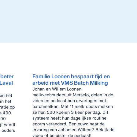
 beter
Familie Loonen bespaart tijd en
eLaval
arbeid met VMS Batch Milking
Johan en Willem Loonen,
melkveehouders uit Merselo, delen in de
en het
video en podcast hun ervaringen met
in het
batchmelken. Met 11 melkrobots melken
ze hun 500 koeien 3 keer per dag. Dit
ls 400
systeem heeft hun dagelijkse routine
200
enorm veranderd. Benieuwd naar de
jf wordt
ervaring van Johan en Willem? Bekijk de
n ouders
video of beluister de podcast!