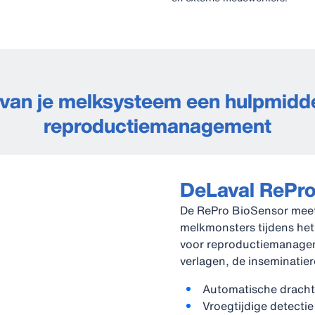
van je melksysteem een hulpmidde
reproductiemanagement
DeLaval RePr
De RePro BioSensor meet
melkmonsters tijdens he
voor reproductiemanage
verlagen, de inseminatie
Automatische dracht
Vroegtijdige detectie