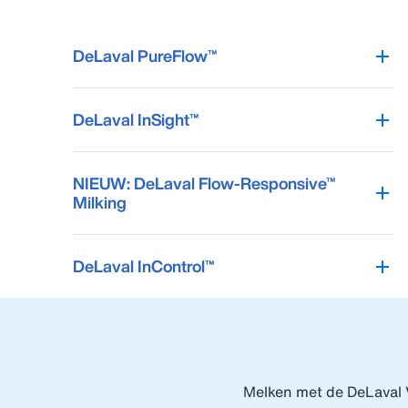
DeLaval PureFlow™
DeLaval InSight™
NIEUW: DeLaval Flow-Responsive™
Milking
DeLaval InControl™
Melken met de DeLaval V