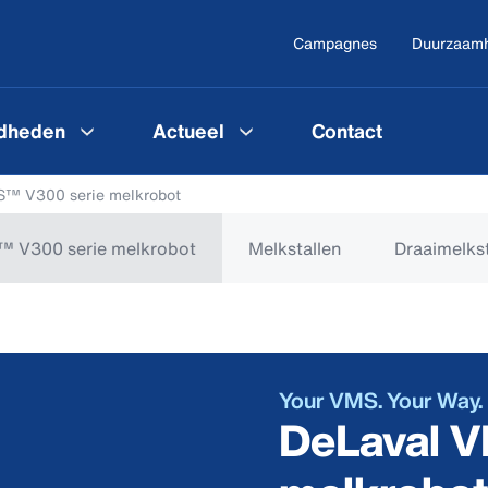
Campagnes
Duurzaam
gdheden
Actueel
Contact
™ V300 serie melkrobot
 V300 serie melkrobot
Melkstallen
Draaimelkst
Your VMS. Your Way.
DeLaval 