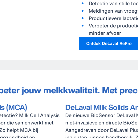
Detectie van stille to
Meldingen van vroegt
Productievere lactati
Verbeter de product
minder afvoer
Ontdek DeLaval RePro
beter jouw melkkwaliteit. Met preci
is (MCA)
DeLaval Milk Solids A
etectie? Milk Cell Analysis
De nieuwe BioSensor DeLaval Mi
sor die samenwerkt met
niet-invasieve en directe BioSe
 Zo helpt MCA bij
Aangedreven door DeLaval Plus
ergezondheid en
inzichten binnen handbereik. 