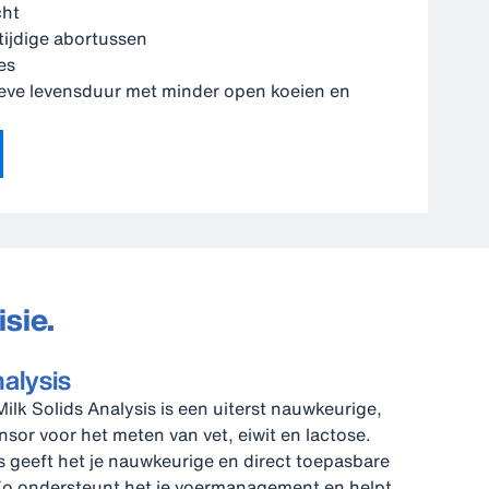
cht
ijdige abortussen
es
ieve levensduur met minder open koeien en
sie.
nalysis
lk Solids Analysis is een uiterst nauwkeurige,
nsor voor het meten van vet, eiwit en lactose.
 geeft het je nauwkeurige en direct toepasbare
Zo ondersteunt het je voermanagement en helpt