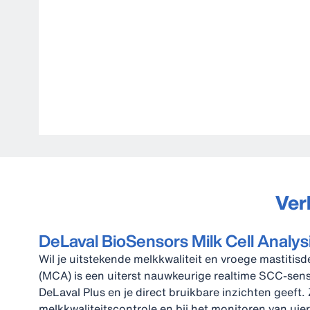
Ver
DeLaval BioSensors Milk Cell Analys
Wil je uitstekende melkkwaliteit en vroege mastitisd
(MCA) is een uiterst nauwkeurige realtime SCC‑sen
DeLaval Plus en je direct bruikbare inzichten geeft.
melkkwaliteitscontrole en bij het monitoren van ui