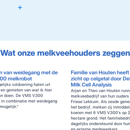
Wat onze melkveehouders zeggen
n van weidegang met de
Familie van Houten heeft
00 melkrobot
zicht op celgetal door D
Milk Cell Analysis
gelijks voldoening halen uit
 en genieten van wat ik hier
Arjan en Theo van Houten runn
an doen. De VMS V300
melkveebedrijf van hun ouders 
 in combinatie met weidegang
Friese Lekkum. Als zesde generatie op
mogelijk.“
het bedrijf, melken zij inmidde
koeien met 6 VMS V300’s op 
hectare grond. Het familiebedri
dagelijks ondersteund door hu
en externe medewerkers.