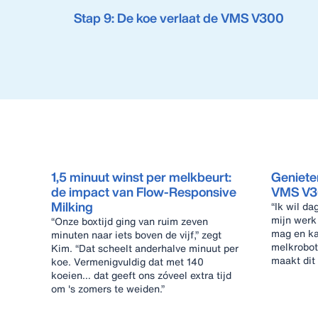
Stap 9: De koe verlaat de VMS V300
1,5 minuut winst per melkbeurt:
Geniete
de impact van Flow‑Responsive
VMS V3
Milking
“Ik wil da
mijn werk
“Onze boxtijd ging van ruim zeven
mag en k
minuten naar iets boven de vijf,” zegt
melkrobot
Kim. “Dat scheelt anderhalve minuut per
maakt dit 
koe. Vermenigvuldig dat met 140
koeien… dat geeft ons zóveel extra tijd
om 's zomers te weiden.”