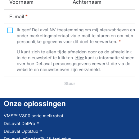
Voornaam
Achternaam
E-mail
*
Ik geef DeLaval NV toestemming om mij nieuwsbrieven en
ander marketingmateriaal via e-mail te sturen en om mijn
persoonlijke gegevens voor dit doel te verwerken.
U kunt zich te allen tijde afmelden door op de afmeldlink
in de nieuwsbrief te klikken.
Hier
kunt u informatie vinden
over hoe DeLaval persoonsgegevens verwerkt die via de
website en nieuwsbrieven zijn verzameld.
Stuur
Onze oplossingen
VMS™ V300 serie melkrobot
DeLaval DelPro™
DeLaval OptiDuo™
DeLaval InService™ All-Inclusive