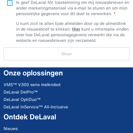
Ik geef DeLaval NV toestemming om mij nieuwsbrieven en
ander marketingmateriaal via e-mail te sturen en om mijn
persoonlijke gegevens voor dit doel te verwerken.
U kunt zich te allen tijde afmelden door op de afmeldlink
in de nieuwsbrief te klikken.
Hier
kunt u informatie vinden
over hoe DeLaval persoonsgegevens verwerkt die via de
website en nieuwsbrieven zijn verzameld.
Stuur
Onze oplossingen
VMS™ V300 serie melkrobot
DeLaval DelPro™
DeLaval OptiDuo™
DeLaval InService™ All-Inclusive
Ontdek DeLaval
Nieuws