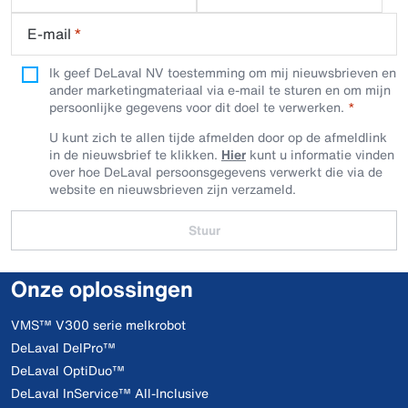
E-mail
*
Ik geef DeLaval NV toestemming om mij nieuwsbrieven en
ander marketingmateriaal via e-mail te sturen en om mijn
persoonlijke gegevens voor dit doel te verwerken.
U kunt zich te allen tijde afmelden door op de afmeldlink
in de nieuwsbrief te klikken.
Hier
kunt u informatie vinden
over hoe DeLaval persoonsgegevens verwerkt die via de
website en nieuwsbrieven zijn verzameld.
Stuur
Onze oplossingen
VMS™ V300 serie melkrobot
DeLaval DelPro™
DeLaval OptiDuo™
DeLaval InService™ All-Inclusive