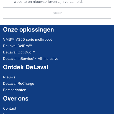
website en nieuwsbrieven zijn verzameld.
Stuur
Onze oplossingen
VMS™ V300 serie melkrobot
DeLaval DelPro™
DeLaval OptiDuo™
DeLaval InService™ All-Inclusive
Ontdek DeLaval
Nieuws
DeLaval ReCharge
Persberichten
Over ons
Contact