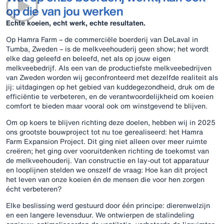
op die van jou werken
Echte koeien, echt werk, echte resultaten.
Op Hamra Farm – de commerciële boerderij van DeLaval in
Tumba, Zweden – is de melkveehouderij geen show; het wordt
elke dag geleefd en beleefd, net als op jouw eigen
melkveebedrijf. Als een van de productiefste melkveebedrijven
van Zweden worden wij geconfronteerd met dezelfde realiteit als
jij: uitdagingen op het gebied van kuddegezondheid, druk om de
efficiëntie te verbeteren, en de verantwoordelijkheid om koeien
comfort te bieden maar vooral ook om winstgevend te blijven.
Om op koers te blijven richting deze doelen, hebben wij in 2025
ons grootste bouwproject tot nu toe gerealiseerd: het Hamra
Farm Expansion Project. Dit ging niet alleen over meer ruimte
creëren; het ging over vooruitdenken richting de toekomst van
de melkveehouderij. Van constructie en lay-out tot apparatuur
en looplijnen stelden we onszelf de vraag: Hoe kan dit project
het leven van onze koeien én de mensen die voor hen zorgen
écht verbeteren?
Elke beslissing werd gestuurd door één principe: dierenwelzijn
en een langere levensduur. We ontwierpen de stalindeling