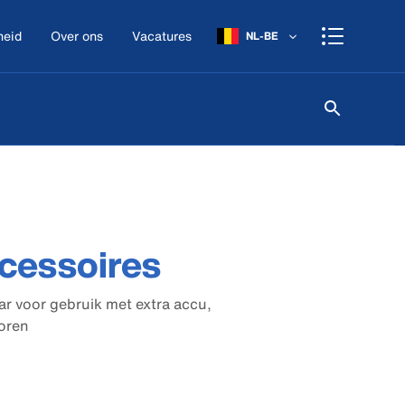
heid
Over ons
Vacatures
NL-BE
ccessoires
ar voor gebruik met extra accu,
oren