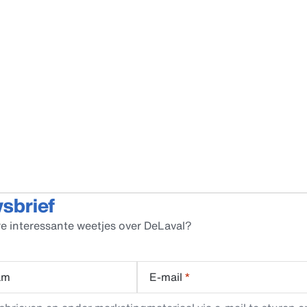
wsbrief
e interessante weetjes over DeLaval?
am
E-mail
*