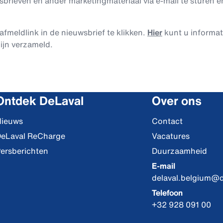
rieven en ander marketingmateriaal via e-mail te sturen en
afmeldlink in de nieuwsbrief te klikken.
Hier
kunt u informa
ijn verzameld.
Ontdek DeLaval
Over ons
ieuws
Contact
eLaval ReCharge
Vacatures
ersberichten
Duurzaamheid
E-mail
delaval.belgium@
Telefoon
+32 928 091 00