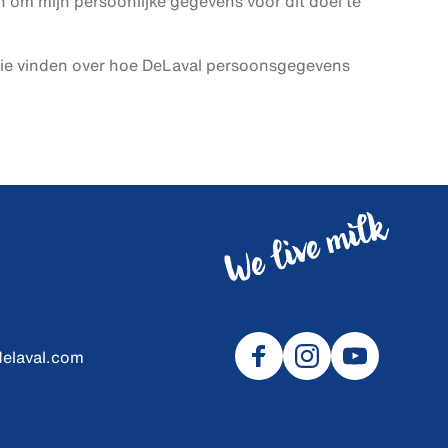
 om mijn persoonlijke gegevens voor dit doel te
tie vinden over hoe DeLaval persoonsgegevens
delaval.com