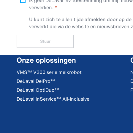
Ik geef DeLaval NV toestemming om mij nieuwsb
verwerken.
U kunt zich te allen tijde afmelden door op de 
verwerkt die via de website en nieuwsbrieven z
Stuur
Onze oplossingen
VMS™ V300 serie melkrobot
N
DeLaval DelPro™
D
DeLaval OptiDuo™
P
DeLaval InService™ All-Inclusive