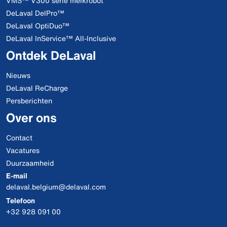
VMS™ V300 serie melkrobot
DeLaval DelPro™
DeLaval OptiDuo™
DeLaval InService™ All-Inclusive
Ontdek DeLaval
Nieuws
DeLaval ReCharge
Persberichten
Over ons
Contact
Vacatures
Duurzaamheid
E-mail
delaval.belgium@delaval.com
Telefoon
+32 928 091 00