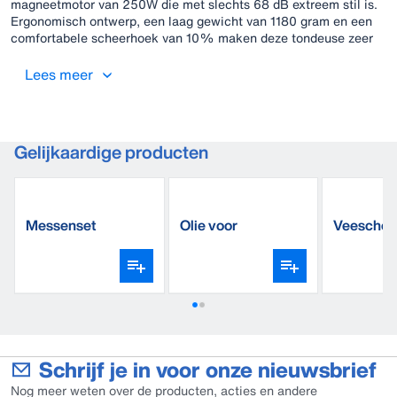
magneetmotor van 250W die met slechts 68 dB extreem stil is.
Ergonomisch ontwerp, een laag gewicht van 1180 gram en een
comfortabele scheerhoek van 10% maken deze tondeuse zeer
gebruiksvriendelijk.
Lees meer
Gelijkaardige producten
Messenset
Olie voor
Veeschee
(standaard)
veescheerapparaat
CB35
Schrijf je in voor onze nieuwsbrief
Nog meer weten over de producten, acties en andere