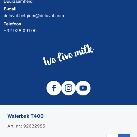
Duurzaamheid
E-mail
delaval.belgium@delaval.com
Telefoon
+32 928 091 00
Waterbak T400
© 2026 DeLaval
Art. nr.: 92632985
DEALER LOGIN