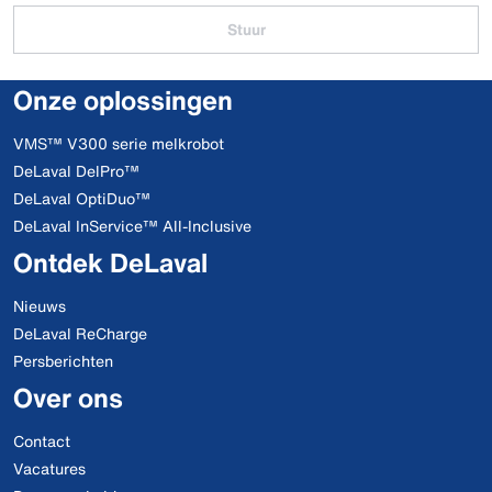
Stuur
Onze oplossingen
VMS™ V300 serie melkrobot
DeLaval DelPro™
DeLaval OptiDuo™
DeLaval InService™ All-Inclusive
Ontdek DeLaval
Nieuws
DeLaval ReCharge
Persberichten
Over ons
Contact
Vacatures