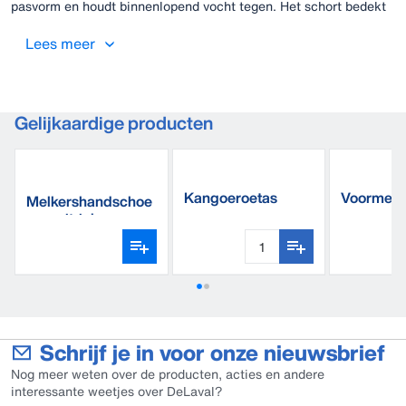
pasvorm en houdt binnenlopend vocht tegen. Het schort bedekt
bijna het hele lichaam en beschermt u tegen vocht. Zeer
eenvoudig aan te doen met de flexibele band rond de hals en de
Lees meer
verstelbare sluiting aan de achterzijde.
Gelijkaardige producten
Kangoeroetas
Voormelkb
Melkershandschoe
delig
nen, nitriel
Schrijf je in voor onze nieuwsbrief
Nog meer weten over de producten, acties en andere
interessante weetjes over DeLaval?