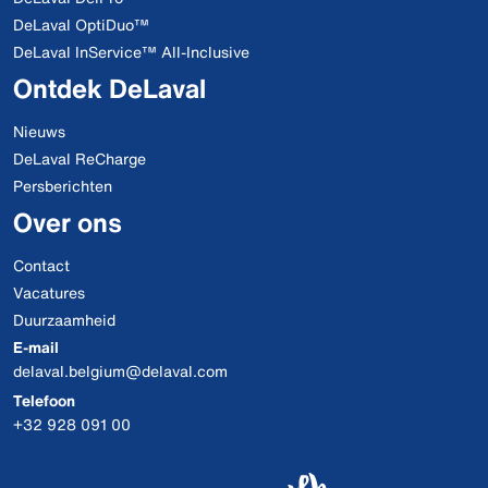
DeLaval OptiDuo™
DeLaval InService™ All-Inclusive
Ontdek DeLaval
Nieuws
DeLaval ReCharge
Persberichten
Over ons
Contact
Vacatures
Duurzaamheid
E-mail
delaval.belgium@delaval.com
Telefoon
+32 928 091 00