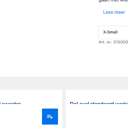
ergonomische 
Lees meer
doordachte de
zakken - vor
waar je komt 
X-Small
Art. nr.: 2150
 sweater
DeLaval standaard werk