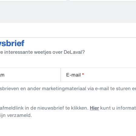
wsbrief
e interessante weetjes over DeLaval?
am
E-mail
*
rieven en ander marketingmateriaal via e-mail te sturen en
afmeldlink in de nieuwsbrief te klikken.
Hier
kunt u informa
ijn verzameld.