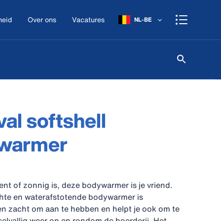
heid
Over ons
Vacatures
NL-BE
al softshell
warmer
ent of zonnig is, deze bodywarmer is je vriend.
hte en waterafstotende bodywarmer is
n zacht om aan te hebben en helpt je ook om te
elvallig weer op en rondom de boerderij. Het