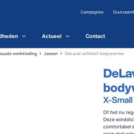
Campagnes
Duurzaam
gdheden
Actueel
Contact
uuste werkkleding
Jassen
DeLaval softshell bodywarmer
DeLav
body
X-Small
Of het nu reg
Deze winddic
comfortabel e
gaan met wiss