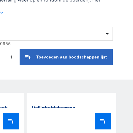
ontwerp, de opvallende kleuren en lijnen en de
tails - zoals opvallende reflectoren en handige
men samen een modieuze verschijning die overal
voor jaloerse blikken zorgt.
000955
Toevoegen aan boodschappenlijst
sok
Veiligheidslaarzen