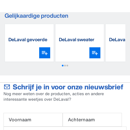
Gelijkaardige producten
DeLaval gevoerde
DeLaval sweater
DeLaval r
softshell jas
werksok
Schrijf je in voor onze nieuwsbrief
Nog meer weten over de producten, acties en andere
interessante weetjes over DeLaval?
Voornaam
Achternaam