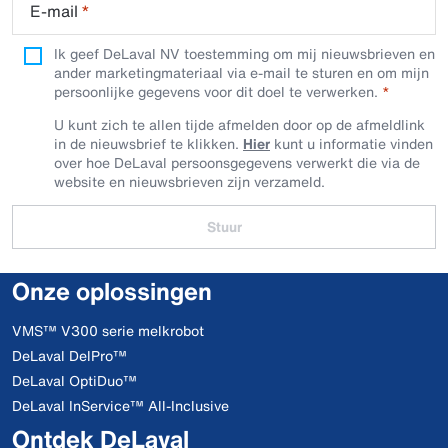
E-mail
*
Ik geef DeLaval NV toestemming om mij nieuwsbrieven en
ander marketingmateriaal via e-mail te sturen en om mijn
persoonlijke gegevens voor dit doel te verwerken.
U kunt zich te allen tijde afmelden door op de afmeldlink
in de nieuwsbrief te klikken.
Hier
kunt u informatie vinden
over hoe DeLaval persoonsgegevens verwerkt die via de
website en nieuwsbrieven zijn verzameld.
Stuur
Onze oplossingen
VMS™ V300 serie melkrobot
DeLaval DelPro™
DeLaval OptiDuo™
DeLaval InService™ All-Inclusive
Ontdek DeLaval