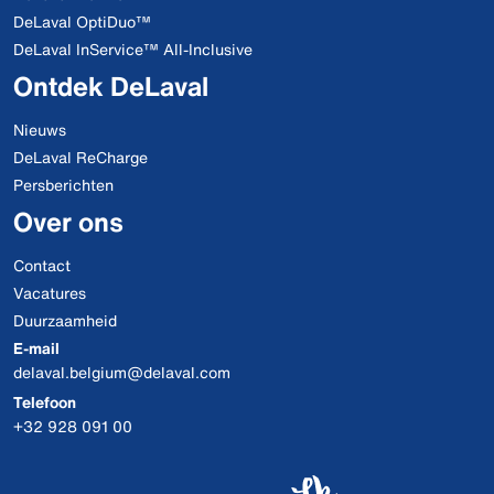
DeLaval OptiDuo™
DeLaval InService™ All-Inclusive
Ontdek DeLaval
Nieuws
DeLaval ReCharge
Persberichten
Over ons
Contact
Vacatures
Duurzaamheid
E-mail
delaval.belgium@delaval.com
Telefoon
+32 928 091 00