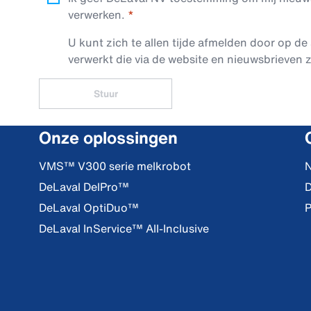
verwerken.
U kunt zich te allen tijde afmelden door op de 
verwerkt die via de website en nieuwsbrieven z
Stuur
Onze oplossingen
VMS™ V300 serie melkrobot
N
DeLaval DelPro™
D
DeLaval OptiDuo™
P
DeLaval InService™ All-Inclusive