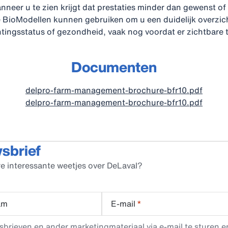
neer u te zien krijgt dat prestaties minder dan gewenst o
we BioModellen kunnen gebruiken om u een duidelijk overzic
antingsstatus of gezondheid, vaak nog voordat er zichtbar
Documenten
delpro-farm-management-brochure-bfr10.pdf
delpro-farm-management-brochure-bfr10.pdf
wsbrief
e interessante weetjes over DeLaval?
am
E-mail
*
rieven en ander marketingmateriaal via e-mail te sturen en