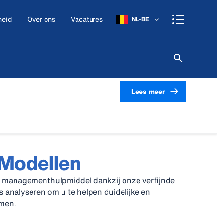
heid
Over ons
Vacatures
NL-BE
Lees meer
oModellen
ge managementhulpmiddel dankzij onze verfijnde
 analyseren om u te helpen duidelijke en
emen.