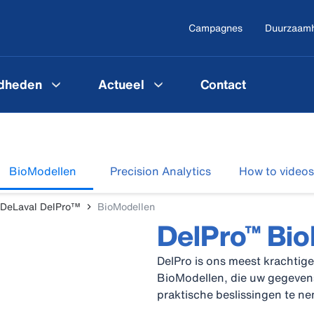
Campagnes
Duurzaam
gdheden
Actueel
Contact
BioModellen
Precision Analytics
How to videos
DeLaval DelPro™
BioModellen
DelPro™ Bi
DelPro is ons meest krachti
BioModellen, die uw gegevens
praktische beslissingen te n