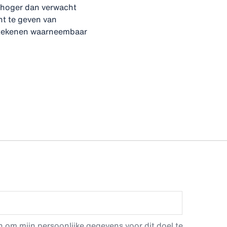
f hoger dan verwacht
ht te geven van
e tekenen waarneembaar
 om mijn persoonlijke gegevens voor dit doel te