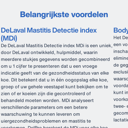
Belangrijkste voordelen
DeLaval Mastitis Detectie index
Body
(MDi)
Het De
een vo
De DeLaval Mastitis Detectie index MDi is een uniek,
inscha
door DeLaval ontwikkeld, hulpmiddel, waarin
elimin
meerdere stukjes gegevens worden gecombineerd
de geg
om u 1 cijfer te presenteren dat u een vroege
exclus
indicatie geeft van de gezondheidsstatus van elke
waarsc
koe. Dit betekent dat u in één oogopslag elke koe,
voorda
groep of uw gehele veestapel kunt bekijken om te
kunt i
zien of er koeien zijn die gecontroleerd of
voork
behandeld moeten worden. MDi analyseert
twee- 
verschillende parameters om een betere
gecomb
waarschuwing te kunnen leveren om
lactat
uiergezondheidsproblemen en mastitis te
voorkomen. DelPro berekent de MDi voor elke koe