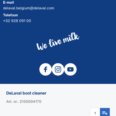
E-mail
delaval.belgium@delaval.com
Telefoon
+32 928 091 00
DeLaval boot cleaner
© 2026 DeLaval
Art. nr.: 2150004170
DEALER LOGIN
Cookies