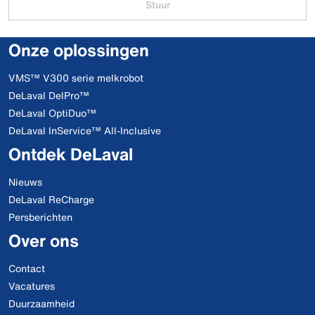
Stuur
Onze oplossingen
VMS™ V300 serie melkrobot
DeLaval DelPro™
DeLaval OptiDuo™
DeLaval InService™ All-Inclusive
Ontdek DeLaval
Nieuws
DeLaval ReCharge
Persberichten
Over ons
Contact
Vacatures
Duurzaamheid