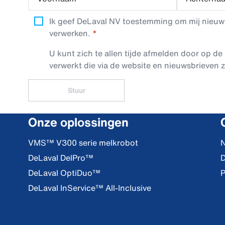
Ik geef DeLaval NV toestemming om mij nieuwsb
verwerken.
U kunt zich te allen tijde afmelden door op de 
verwerkt die via de website en nieuwsbrieven z
Stuur
Onze oplossingen
VMS™ V300 serie melkrobot
N
DeLaval DelPro™
D
DeLaval OptiDuo™
P
DeLaval InService™ All-Inclusive