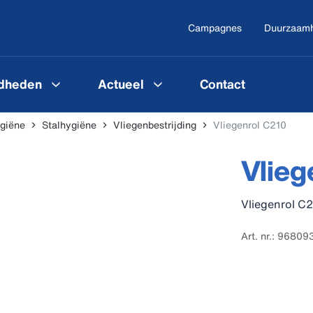
Campagnes
Duurzaam
gdheden
Actueel
Contact
ygiëne
Stalhygiëne
Vliegenbestrijding
Vliegenrol C210
Vlieg
Vliegenrol C2
Art. nr.: 96809