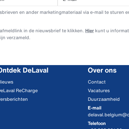
rieven en ander marketingmateriaal via e-mail te sturen en
afmeldlink in de nieuwsbrief te klikken.
Hier
kunt u informa
ijn verzameld.
Ontdek DeLaval
Over ons
ieuws
Contact
eLaval ReCharge
Vacatures
ersberichten
Duurzaamheid
E-mail
delaval.belgium@
Telefoon