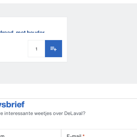
draad, met houder
wsbrief
e interessante weetjes over DeLaval?
am
E-mail
*