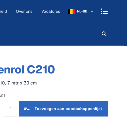
heid
Over ons
Vacatures
NL-BE
enrol C210
10, 7 mtr x 30 cm
301
Toevoegen aan boodschappenlijst