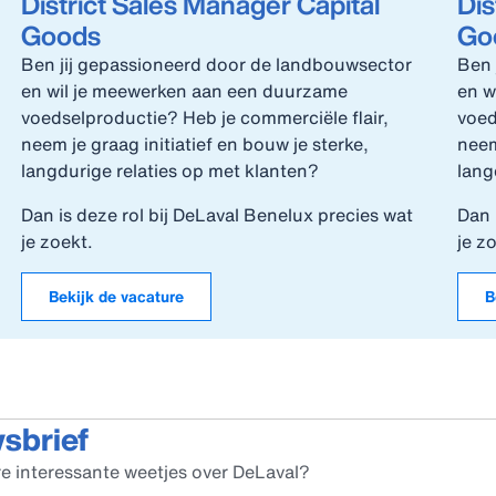
District Sales Manager Capital
Dis
Goods
Go
Ben jij gepassioneerd door de landbouwsector
Ben 
en wil je meewerken aan een duurzame
en w
voedselproductie? Heb je commerciële flair,
voed
neem je graag initiatief en bouw je sterke,
neem
langdurige relaties op met klanten?
lang
Dan is deze rol bij DeLaval Benelux precies wat
Dan 
je zoekt.
je z
Bekijk de vacature
B
wsbrief
e interessante weetjes over DeLaval?