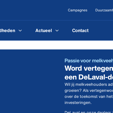
Campagnes
Duurzaam
gdheden
Actueel
Contact
Passie voor melkveeho
Word vertegen
een DeLaval-d
Wil jij melkveehouders ad
groeien? Als vertegenwoo
over de toekomst van het 
investeringen.
DeLaval en onze dealers 