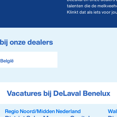
talenten die de melkveeh
Klinkt dat als iets voor j
bij onze dealers
 België
Vacatures bij DeLaval Benelux
Regio Noord/Midden Nederland
Wal