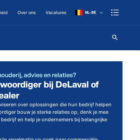
heid
Over ons
Vacatures
NL-BE
uderij, advies en relaties?
woordiger bij DeLaval of
ealer
viseren over oplossingen die hun bedrijf helpen
rdiger bouw je sterke relaties op, denk je mee
bedrijf en help je ondernemers bij belangrijke
zijn regelmatig op zoek naar commerciële