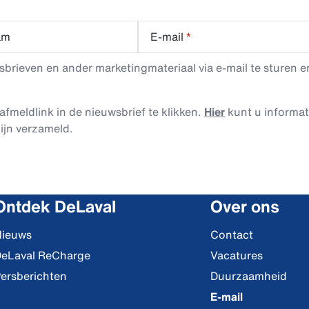
am
E-mail
*
rieven en ander marketingmateriaal via e-mail te sturen en
afmeldlink in de nieuwsbrief te klikken.
Hier
kunt u informa
ijn verzameld.
Ontdek DeLaval
Over ons
ieuws
Contact
eLaval ReCharge
Vacatures
ersberichten
Duurzaamheid
E-mail