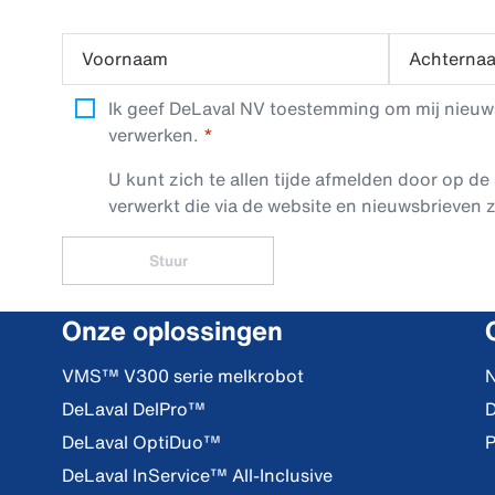
Voornaam
Achterna
Ik geef DeLaval NV toestemming om mij nieuwsb
verwerken.
U kunt zich te allen tijde afmelden door op de 
verwerkt die via de website en nieuwsbrieven z
Stuur
Onze oplossingen
VMS™ V300 serie melkrobot
N
DeLaval DelPro™
D
DeLaval OptiDuo™
P
DeLaval InService™ All-Inclusive