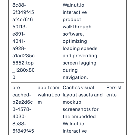
8c38-
Walnut.io
6f349f45
interactive
af4c/616
product
50f13-
walkthrough
e891-
software,
4041-
optimizing
a928-
loading speeds
a1ad235c
and preventing
5652:top
screen lagging
_1280x80
during
0
navigation.
pre-
app.team
Caches visual
Persist
cached-
walnut.co
layout assets and
ente
b2e2d6c
m
mockup
3-4578-
screenshots for
4030-
the embedded
8c38-
Walnut.io
6f349f45
interactive