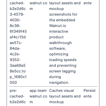
cached-
walnut.co
layout assets and
ente
b2e2d6c
m
mockup
3-4578-
screenshots for
4030-
the embedded
8c38-
Walnut.io
6f349f45
interactive
af4c/15d
product
ae57c-
walkthrough
84da-
software,
4c2e-
optimizing
9352-
loading speeds
3aa68a5
and preventing
8e5cc:to
screen lagging
p_1680x1
during
050
navigation.
pre-
app.team
Caches visual
Persist
cached-
walnut.co
layout assets and
ente
b2e2d6c
m
mockup