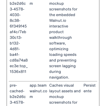
b2e2d6c
m
mockup
3-4578-
screenshots for
4030-
the embedded
8c38-
Walnut.io
6f349f45
interactive
af4c/7eb
product
30c13-
walkthrough
b132-
software,
4d81-
optimizing
ba4f-
loading speeds
cd8a74a8
and preventing
ec3e:top_
screen lagging
1536x811
during
navigation.
pre-
app.team
Caches visual
Persist
cached-
walnut.co
layout assets and
ente
b2e2d6c
m
mockup
3-4578-
screenshots for