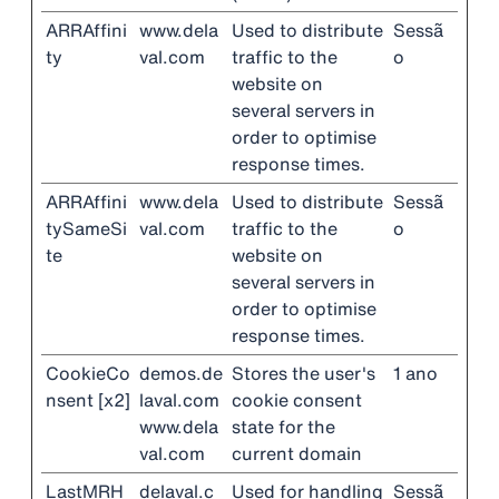
ARRAffini
www.dela
Used to distribute
Sessã
ty
val.com
traffic to the
o
website on
several servers in
order to optimise
response times.
ARRAffini
www.dela
Used to distribute
Sessã
tySameSi
val.com
traffic to the
o
te
website on
several servers in
order to optimise
response times.
CookieCo
demos.de
Stores the user's
1 ano
nsent [x2]
laval.com
cookie consent
www.dela
state for the
val.com
current domain
LastMRH
delaval.c
Used for handling
Sessã