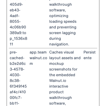
405d9-
walkthrough
eb43-
software,
4adf-
optimizing
8055-
loading speeds
4c06b90
and preventing
389a9:to
screen lagging
p_1536x8
during
11
navigation.
pre-
app.team
Caches visual
Persist
cached-
walnut.co
layout assets and
ente
b2e2d6c
m
mockup
3-4578-
screenshots for
4030-
the embedded
8c38-
Walnut.io
6f349f45
interactive
af4c/410
product
00fc7-
walkthrough
bb11-
software,