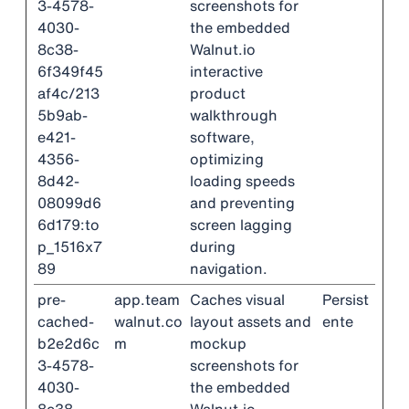
3-4578-
screenshots for
4030-
the embedded
8c38-
Walnut.io
6f349f45
interactive
af4c/213
product
5b9ab-
walkthrough
e421-
software,
4356-
optimizing
8d42-
loading speeds
08099d6
and preventing
6d179:to
screen lagging
p_1516x7
during
89
navigation.
pre-
app.team
Caches visual
Persist
cached-
walnut.co
layout assets and
ente
b2e2d6c
m
mockup
3-4578-
screenshots for
4030-
the embedded