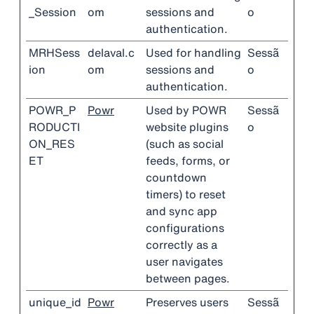
_Session
om
sessions and
o
authentication.
MRHSess
delaval.c
Used for handling
Sessã
ion
om
sessions and
o
authentication.
POWR_P
Powr
Used by POWR
Sessã
RODUCTI
website plugins
o
ON_RES
(such as social
ET
feeds, forms, or
countdown
timers) to reset
and sync app
configurations
correctly as a
user navigates
between pages.
unique_id
Powr
Preserves users
Sessã