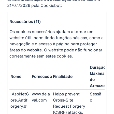
21/07/2026 pela
Cookiebot
:
Necessários (11)
Os cookies necessários ajudam a tornar um
website útil, permitindo funções básicas, como a
navegação e o acesso à página para proteger
áreas do website. O website pode não funcionar
corretamente sem estes cookies.
Duração
Máxima
Nome
Fornecedor
Finalidade
de
Armazename
.AspNetC
www.dela
Helps prevent
Sessã
ore.Antif
val.com
Cross-Site
o
orgery.#
Request Forgery
(CSRF) attacks.