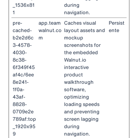
_1536x81
during
1
navigation.
pre-
app.team
Caches visual
Persist
cached-
walnut.co
layout assets and
ente
b2e2d6c
m
mockup
3-4578-
screenshots for
4030-
the embedded
8c38-
Walnut.io
6f349f45
interactive
af4c/6ee
product
8e241-
walkthrough
1f0a-
software,
43af-
optimizing
8828-
loading speeds
0709e2e
and preventing
789af:top
screen lagging
_1920x95
during
9
navigation.