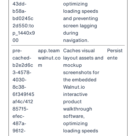
43dd-
optimizing
b58a-
loading speeds
bd0245c
and preventing
2d550:to
screen lagging
p_1440x9
during
00
navigation.
pre-
app.team
Caches visual
Persist
cached-
walnut.co
layout assets and
ente
b2e2d6c
m
mockup
3-4578-
screenshots for
4030-
the embedded
8c38-
Walnut.io
6f349f45
interactive
af4c/412
product
857f5-
walkthrough
efec-
software,
487a-
optimizing
9612-
loading speeds