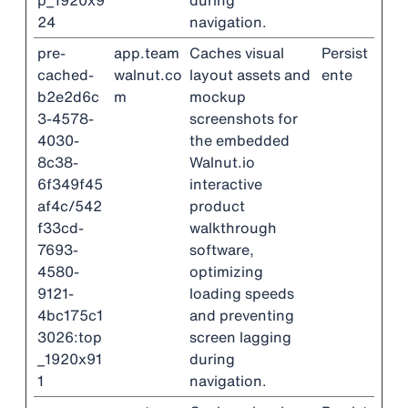
p_1920x9
during
24
navigation.
pre-
app.team
Caches visual
Persist
cached-
walnut.co
layout assets and
ente
b2e2d6c
m
mockup
3-4578-
screenshots for
4030-
the embedded
8c38-
Walnut.io
6f349f45
interactive
af4c/542
product
f33cd-
walkthrough
7693-
software,
4580-
optimizing
9121-
loading speeds
4bc175c1
and preventing
3026:top
screen lagging
_1920x91
during
1
navigation.