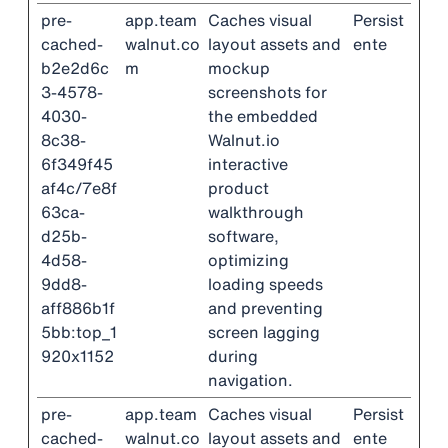
pre-
app.team
Caches visual
Persist
cached-
walnut.co
layout assets and
ente
b2e2d6c
m
mockup
3-4578-
screenshots for
4030-
the embedded
8c38-
Walnut.io
6f349f45
interactive
af4c/7e8f
product
63ca-
walkthrough
d25b-
software,
4d58-
optimizing
9dd8-
loading speeds
aff886b1f
and preventing
5bb:top_1
screen lagging
920x1152
during
navigation.
pre-
app.team
Caches visual
Persist
cached-
walnut.co
layout assets and
ente