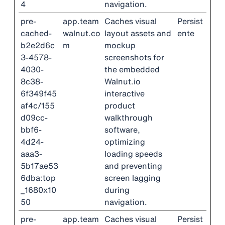
4
navigation.
pre-
app.team
Caches visual
Persist
cached-
walnut.co
layout assets and
ente
b2e2d6c
m
mockup
3-4578-
screenshots for
4030-
the embedded
8c38-
Walnut.io
6f349f45
interactive
af4c/155
product
d09cc-
walkthrough
bbf6-
software,
4d24-
optimizing
aaa3-
loading speeds
5b17ae53
and preventing
6dba:top
screen lagging
_1680x10
during
50
navigation.
pre-
app.team
Caches visual
Persist