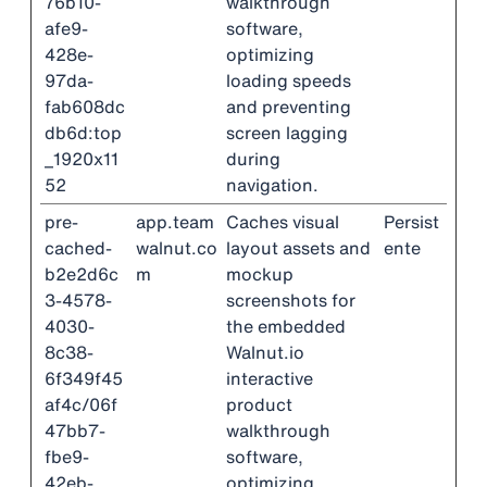
76b10-
walkthrough
afe9-
software,
428e-
optimizing
97da-
loading speeds
fab608dc
and preventing
db6d:top
screen lagging
_1920x11
during
52
navigation.
pre-
app.team
Caches visual
Persist
cached-
walnut.co
layout assets and
ente
b2e2d6c
m
mockup
3-4578-
screenshots for
4030-
the embedded
8c38-
Walnut.io
6f349f45
interactive
af4c/06f
product
47bb7-
walkthrough
fbe9-
software,
42eb-
optimizing