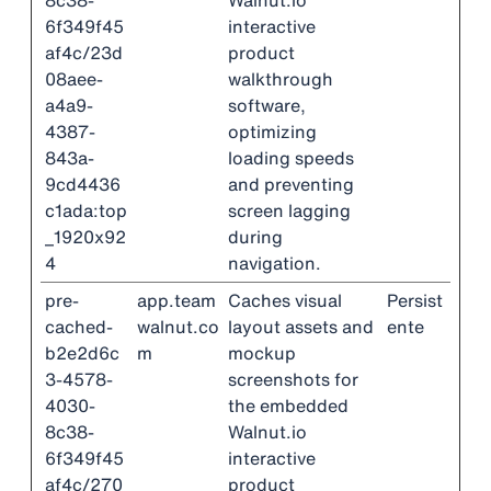
8c38-
Walnut.io
6f349f45
interactive
af4c/23d
product
08aee-
walkthrough
a4a9-
software,
4387-
optimizing
843a-
loading speeds
9cd4436
and preventing
c1ada:top
screen lagging
_1920x92
during
4
navigation.
pre-
app.team
Caches visual
Persist
cached-
walnut.co
layout assets and
ente
b2e2d6c
m
mockup
3-4578-
screenshots for
4030-
the embedded
8c38-
Walnut.io
6f349f45
interactive
af4c/270
product