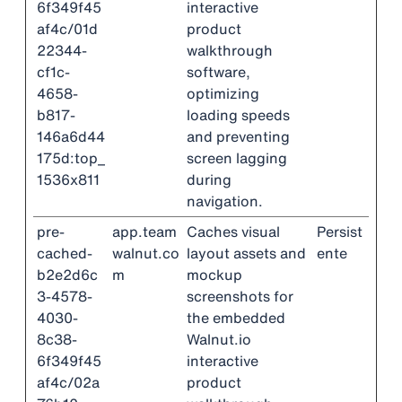
6f349f45
interactive
af4c/01d
product
22344-
walkthrough
cf1c-
software,
4658-
optimizing
b817-
loading speeds
146a6d44
and preventing
175d:top_
screen lagging
1536x811
during
navigation.
pre-
app.team
Caches visual
Persist
cached-
walnut.co
layout assets and
ente
b2e2d6c
m
mockup
3-4578-
screenshots for
4030-
the embedded
8c38-
Walnut.io
6f349f45
interactive
af4c/02a
product