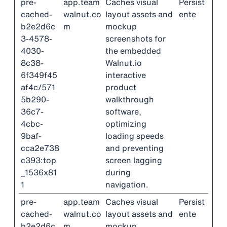
pre-
app.team
Caches visual
Persist
cached-
walnut.co
layout assets and
ente
b2e2d6c
m
mockup
3-4578-
screenshots for
4030-
the embedded
8c38-
Walnut.io
6f349f45
interactive
af4c/571
product
5b290-
walkthrough
36c7-
software,
4cbc-
optimizing
9baf-
loading speeds
cca2e738
and preventing
c393:top
screen lagging
_1536x81
during
1
navigation.
pre-
app.team
Caches visual
Persist
cached-
walnut.co
layout assets and
ente
b2e2d6c
m
mockup