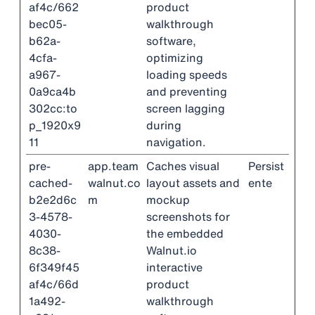
af4c/662
product
bec05-
walkthrough
b62a-
software,
4cfa-
optimizing
a967-
loading speeds
0a9ca4b
and preventing
302cc:to
screen lagging
p_1920x9
during
11
navigation.
pre-
app.team
Caches visual
Persist
cached-
walnut.co
layout assets and
ente
b2e2d6c
m
mockup
3-4578-
screenshots for
4030-
the embedded
8c38-
Walnut.io
6f349f45
interactive
af4c/66d
product
1a492-
walkthrough