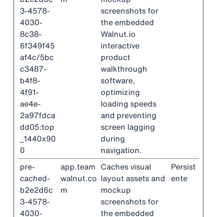
3-4578-
screenshots for
4030-
the embedded
8c38-
Walnut.io
6f349f45
interactive
af4c/5bc
product
c3487-
walkthrough
b4f8-
software,
4f91-
optimizing
ae4e-
loading speeds
2a97fdca
and preventing
dd05:top
screen lagging
_1440x90
during
0
navigation.
pre-
app.team
Caches visual
Persist
cached-
walnut.co
layout assets and
ente
b2e2d6c
m
mockup
3-4578-
screenshots for
4030-
the embedded