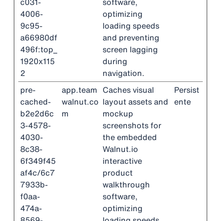
c031-
software,
4006-
optimizing
9c95-
loading speeds
a66980df
and preventing
496f:top_
screen lagging
1920x115
during
2
navigation.
pre-
app.team
Caches visual
Persist
cached-
walnut.co
layout assets and
ente
b2e2d6c
m
mockup
3-4578-
screenshots for
4030-
the embedded
8c38-
Walnut.io
6f349f45
interactive
af4c/6c7
product
7933b-
walkthrough
f0aa-
software,
474a-
optimizing
8569-
loading speeds