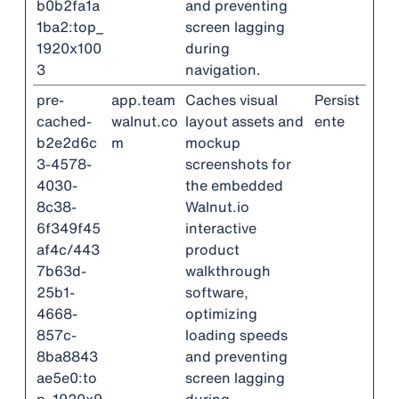
b0b2fa1a
and preventing
1ba2:top_
screen lagging
1920x100
during
3
navigation.
pre-
app.team
Caches visual
Persist
cached-
walnut.co
layout assets and
ente
b2e2d6c
m
mockup
3-4578-
screenshots for
4030-
the embedded
8c38-
Walnut.io
6f349f45
interactive
af4c/443
product
7b63d-
walkthrough
25b1-
software,
4668-
optimizing
857c-
loading speeds
8ba8843
and preventing
ae5e0:to
screen lagging