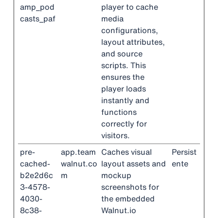
amp_pod
player to cache
casts_paf
media
configurations,
layout attributes,
and source
scripts. This
ensures the
player loads
instantly and
functions
correctly for
visitors.
pre-
app.team
Caches visual
Persist
cached-
walnut.co
layout assets and
ente
b2e2d6c
m
mockup
3-4578-
screenshots for
4030-
the embedded
8c38-
Walnut.io