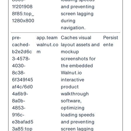
1f201908
and preventing
8f85:top_
screen lagging
1280x800
during
navigation.
pre-
app.team
Caches visual
Persist
cached-
walnut.co
layout assets and
ente
b2e2d6c
m
mockup
3-4578-
screenshots for
4030-
the embedded
8c38-
Walnut.io
6f349f45
interactive
af4c/6d0
product
4a6b9-
walkthrough
8a0b-
software,
4853-
optimizing
916c-
loading speeds
e3bafad5
and preventing
3a85:top
screen lagging