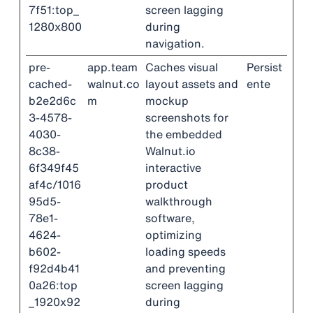
7f51:top_
screen lagging
1280x800
during
navigation.
pre-
app.team
Caches visual
Persist
cached-
walnut.co
layout assets and
ente
b2e2d6c
m
mockup
3-4578-
screenshots for
4030-
the embedded
8c38-
Walnut.io
6f349f45
interactive
af4c/1016
product
95d5-
walkthrough
78e1-
software,
4624-
optimizing
b602-
loading speeds
f92d4b41
and preventing
0a26:top
screen lagging
_1920x92
during