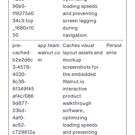
90b0-
loading speeds
ff8275e0
and preventing
34c3:top
screen lagging
_1680x10
during
50
navigation.
pre-
app.team
Caches visual
Persist
cached-
walnut.co
layout assets and
ente
b2e2d6c
m
mockup
3-4578-
screenshots for
4030-
the embedded
8c38-
Walnut.io
6f349f45
interactive
af4c/086
product
9d877-
walkthrough
23bd-
software,
4af0-
optimizing
ac62-
loading speeds
c729812a
and preventing