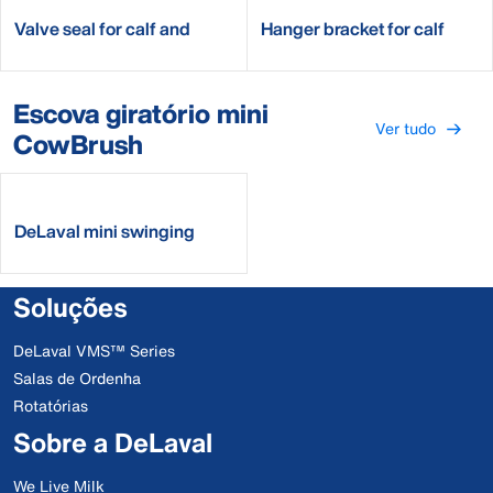
Valve seal for calf and
Hanger bracket for calf
lamb bucket
feeding bucket
Escova giratório mini
Ver tudo
CowBrush
DeLaval mini swinging
brush MSB
Soluções
DeLaval VMS™ Series
Salas de Ordenha
Rotatórias
Sobre a DeLaval
We Live Milk