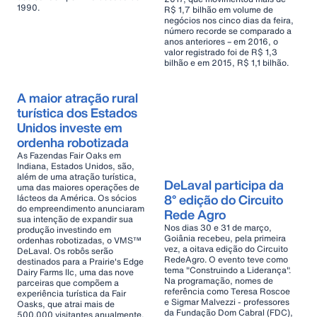
1990.
R$ 1,7 bilhão em volume de
negócios nos cinco dias da feira,
número recorde se comparado a
anos anteriores – em 2016, o
valor registrado foi de R$ 1,3
bilhão e em 2015, R$ 1,1 bilhão.
A maior atração rural
turística dos Estados
Unidos investe em
ordenha robotizada
As Fazendas Fair Oaks em
Indiana, Estados Unidos, são,
além de uma atração turística,
DeLaval participa da
uma das maiores operações de
8° edição do Circuito
lácteos da América. Os sócios
do empreendimento anunciaram
Rede Agro
sua intenção de expandir sua
Nos dias 30 e 31 de março,
produção investindo em
Goiânia recebeu, pela primeira
ordenhas robotizadas, o VMS™
vez, a oitava edição do Circuito
DeLaval. Os robôs serão
RedeAgro. O evento teve como
destinados para a Prairie's Edge
tema "Construindo a Liderança".
Dairy Farms llc, uma das nove
Na programação, nomes de
parceiras que compõem a
referência como Teresa Roscoe
experiência turística da Fair
e Sigmar Malvezzi - professores
Oasks, que atrai mais de
da Fundação Dom Cabral (FDC),
500.000 visitantes anualmente.