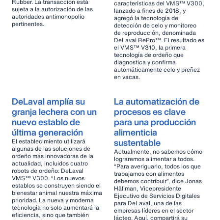
Rubber. La transacción está
características del VMS™ V300,
sujeta a la autorización de las
lanzado a fines de 2018, y
autoridades antimonopolio
agregó la tecnología de
pertinentes.
detección de celo y monitoreo
de reproducción, denominada
DeLaval RePro™. El resultado es
el VMS™ V310, la primera
tecnología de ordeño que
diagnostica y confirma
automáticamente celo y preñez
en vacas.
DeLaval amplía su
La automatización de
granja lechera con un
procesos es clave
nuevo establo de
para una producción
última generación
alimenticia
sustentable
El establecimiento utilizará
algunas de las soluciones de
Actualmente, no sabemos cómo
ordeño más innovadoras de la
lograremos alimentar a todos.
actualidad, incluidos cuatro
“Para averiguarlo, todos los que
robots de ordeño: DeLaval
trabajamos con alimentos
VMS™ V300. “Los nuevos
debemos contribuir”, dice Jonas
establos se construyen siendo el
Hällman, Vicepresidente
bienestar animal nuestra máxima
Ejecutivo de Servicios Digitales
prioridad. La nueva y moderna
para DeLaval, una de las
tecnología no solo aumentará la
empresas líderes en el sector
eficiencia, sino que también
lácteo. Aquí, compartirá su