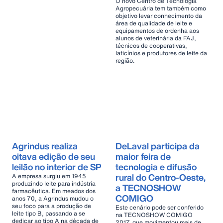
O novo Centro de Tecnologia
Agropecuária tem também como
objetivo levar conhecimento da
área de qualidade de leite e
equipamentos de ordenha aos
alunos de veterinária da FAJ,
técnicos de cooperativas,
laticínios e produtores de leite da
região.
Agrindus realiza
DeLaval participa da
oitava edição de seu
maior feira de
leilão no interior de SP
tecnologia e difusão
rural do Centro-Oeste,
A empresa surgiu em 1945
produzindo leite para indústria
a TECNOSHOW
farmacêutica. Em meados dos
COMIGO
anos 70, a Agrindus mudou o
seu foco para a produção de
Este cenário pode ser conferido
leite tipo B, passando a se
na TECNOSHOW COMIGO
dedicar ao tipo A na década de
2017, que movimentou mais de