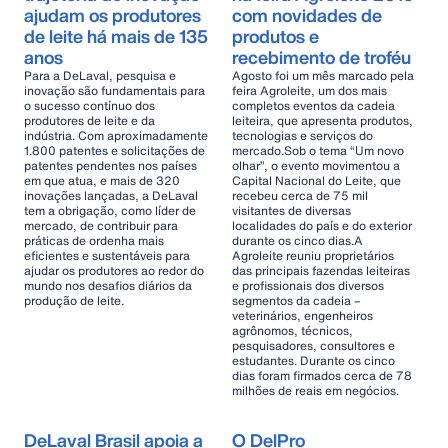
ajudam os produtores
com novidades de
de leite há mais de 135
produtos e
anos
recebimento de troféu
Para a DeLaval, pesquisa e
Agosto foi um mês marcado pela
inovação são fundamentais para
feira Agroleite, um dos mais
o sucesso contínuo dos
completos eventos da cadeia
produtores de leite e da
leiteira, que apresenta produtos,
indústria. Com aproximadamente
tecnologias e serviços do
1.800 patentes e solicitações de
mercado.Sob o tema “Um novo
patentes pendentes nos países
olhar”, o evento movimentou a
em que atua, e mais de 320
Capital Nacional do Leite, que
inovações lançadas, a DeLaval
recebeu cerca de 75 mil
tem a obrigação, como líder de
visitantes de diversas
mercado, de contribuir para
localidades do país e do exterior
práticas de ordenha mais
durante os cinco dias.A
eficientes e sustentáveis para
Agroleite reuniu proprietários
ajudar os produtores ao redor do
das principais fazendas leiteiras
mundo nos desafios diários da
e profissionais dos diversos
produção de leite.
segmentos da cadeia –
veterinários, engenheiros
agrônomos, técnicos,
pesquisadores, consultores e
estudantes. Durante os cinco
dias foram firmados cerca de 78
milhões de reais em negócios.
DeLaval Brasil apoia a
O DelPro