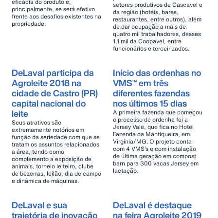
eficácia do produto e,
setores produtivos de Cascavel e
principalmente, se será efetivo
da região (hotéis, bares,
frente aos desafios existentes na
restaurantes, entre outros), além
propriedade.
de dar ocupação a mais de
quatro mil trabalhadores, desses
1,1 mil da Coopavel, entre
funcionários e terceirizados.
DeLaval participa da
Início das ordenhas no
Agroleite 2018 na
VMS™ em três
cidade de Castro (PR)
diferentes fazendas
capital nacional do
nos últimos 15 dias
leite
A primeira fazenda que começou
o processo de ordenha foi a
Seus atrativos são
Jersey Vale, que fica no Hotel
extremamente notórios em
Fazenda da Mantiqueira, em
função da seriedade com que se
Virgínia/MG. O projeto conta
tratam os assuntos relacionados
com 4 VMS’s e com instalação
a área, tendo como
de última geração em compost
complemento a exposição de
barn para 300 vacas Jersey em
animais, torneio leiteiro, clube
lactação.
de bezerras, leilão, dia de campo
e dinâmica de máquinas.
DeLaval e sua
DeLaval é destaque
trajetória de inovação
na feira Agroleite 2019