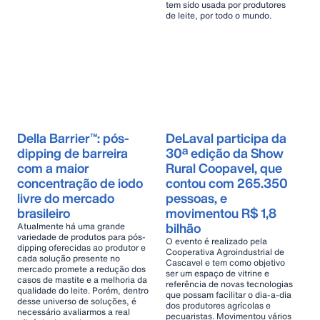
tem sido usada por produtores
de leite, por todo o mundo.
Della Barrier™: pós-
DeLaval participa da
dipping de barreira
30ª edição da Show
com a maior
Rural Coopavel, que
concentração de iodo
contou com 265.350
livre do mercado
pessoas, e
brasileiro
movimentou R$ 1,8
bilhão
Atualmente há uma grande
variedade de produtos para pós-
O evento é realizado pela
dipping oferecidas ao produtor e
Cooperativa Agroindustrial de
cada solução presente no
Cascavel e tem como objetivo
mercado promete a redução dos
ser um espaço de vitrine e
casos de mastite e a melhoria da
referência de novas tecnologias
qualidade do leite. Porém, dentro
que possam facilitar o dia-a-dia
desse universo de soluções, é
dos produtores agrícolas e
necessário avaliarmos a real
pecuaristas. Movimentou vários