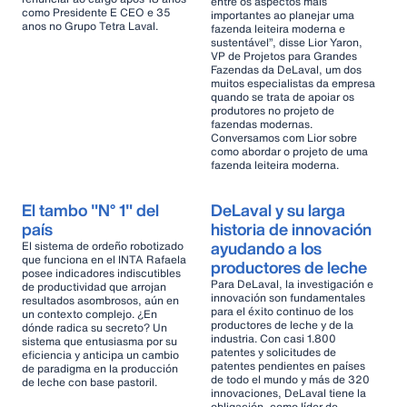
entre os aspectos mais
como Presidente E CEO e 35
importantes ao planejar uma
anos no Grupo Tetra Laval.
fazenda leiteira moderna e
sustentável”, disse Lior Yaron,
VP de Projetos para Grandes
Fazendas da DeLaval, um dos
muitos especialistas da empresa
quando se trata de apoiar os
produtores no projeto de
fazendas modernas.
Conversamos com Lior sobre
como abordar o projeto de uma
fazenda leiteira moderna.
El tambo "N° 1" del
DeLaval y su larga
país
historia de innovación
ayudando a los
El sistema de ordeño robotizado
que funciona en el INTA Rafaela
productores de leche
posee indicadores indiscutibles
Para DeLaval, la investigación e
de productividad que arrojan
innovación son fundamentales
resultados asombrosos, aún en
para el éxito continuo de los
un contexto complejo. ¿En
productores de leche y de la
dónde radica su secreto? Un
industria. Con casi 1.800
sistema que entusiasma por su
patentes y solicitudes de
eficiencia y anticipa un cambio
patentes pendientes en países
de paradigma en la producción
de todo el mundo y más de 320
de leche con base pastoril.
innovaciones, DeLaval tiene la
obligación, como líder de