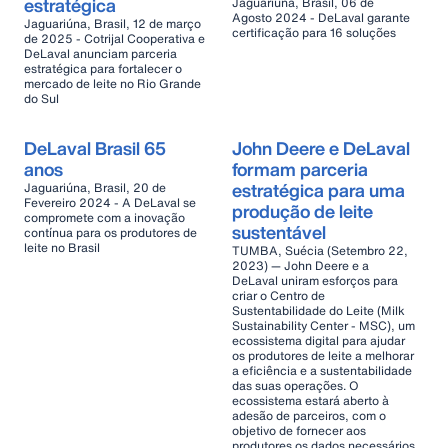
estratégica
Jaguariúna, Brasil, 06 de
Agosto 2024 - DeLaval garante
Jaguariúna, Brasil, 12 de março
certificação para 16 soluções
de 2025 - Cotrijal Cooperativa e
DeLaval anunciam parceria
estratégica para fortalecer o
mercado de leite no Rio Grande
do Sul
DeLaval Brasil 65
John Deere e DeLaval
anos
formam parceria
estratégica para uma
Jaguariúna, Brasil, 20 de
Fevereiro 2024 - A DeLaval se
produção de leite
compromete com a inovação
sustentável
contínua para os produtores de
leite no Brasil
TUMBA, Suécia (Setembro 22,
2023) — John Deere e a
DeLaval uniram esforços para
criar o Centro de
Sustentabilidade do Leite (Milk
Sustainability Center - MSC), um
ecossistema digital para ajudar
os produtores de leite a melhorar
a eficiência e a sustentabilidade
das suas operações. O
ecossistema estará aberto à
adesão de parceiros, com o
objetivo de fornecer aos
produtores os dados necessários