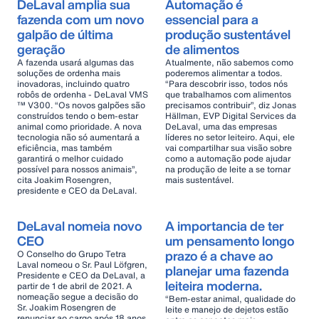
DeLaval amplia sua
Automação é
fazenda com um novo
essencial para a
galpão de última
produção sustentável
geração
de alimentos
A fazenda usará algumas das
Atualmente, não sabemos como
soluções de ordenha mais
poderemos alimentar a todos.
inovadoras, incluindo quatro
“Para descobrir isso, todos nós
robôs de ordenha - DeLaval VMS
que trabalhamos com alimentos
™ V300. “Os novos galpões são
precisamos contribuir”, diz Jonas
construídos tendo o bem-estar
Hällman, EVP Digital Services da
animal como prioridade. A nova
DeLaval, uma das empresas
tecnologia não só aumentará a
líderes no setor leiteiro. Aqui, ele
eficiência, mas também
vai compartilhar sua visão sobre
garantirá o melhor cuidado
como a automação pode ajudar
possível para nossos animais”,
na produção de leite a se tornar
cita Joakim Rosengren,
mais sustentável.
presidente e CEO da DeLaval.
DeLaval nomeia novo
A importancia de ter
CEO
um pensamento longo
prazo é a chave ao
O Conselho do Grupo Tetra
Laval nomeou o Sr. Paul Löfgren,
planejar uma fazenda
Presidente e CEO da DeLaval, a
leiteira moderna.
partir de 1 de abril de 2021. A
nomeação segue a decisão do
“Bem-estar animal, qualidade do
Sr. Joakim Rosengren de
leite e manejo de dejetos estão
renunciar ao cargo após 18 anos