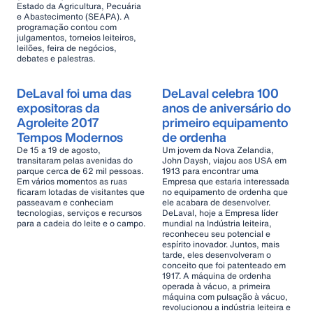
Estado da Agricultura, Pecuária
e Abastecimento (SEAPA). A
programação contou com
julgamentos, torneios leiteiros,
leilões, feira de negócios,
debates e palestras.
DeLaval foi uma das
DeLaval celebra 100
expositoras da
anos de aniversário do
Agroleite 2017
primeiro equipamento
Tempos Modernos
de ordenha
De 15 a 19 de agosto,
Um jovem da Nova Zelandia,
transitaram pelas avenidas do
John Daysh, viajou aos USA em
parque cerca de 62 mil pessoas.
1913 para encontrar uma
Em vários momentos as ruas
Empresa que estaria interessada
ficaram lotadas de visitantes que
no equipamento de ordenha que
passeavam e conheciam
ele acabara de desenvolver.
tecnologias, serviços e recursos
DeLaval, hoje a Empresa líder
para a cadeia do leite e o campo.
mundial na Indústria leiteira,
reconheceu seu potencial e
espírito inovador. Juntos, mais
tarde, eles desenvolveram o
conceito que foi patenteado em
1917. A máquina de ordenha
operada à vácuo, a primeira
máquina com pulsação à vácuo,
revolucionou a indústria leiteira e