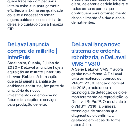
quem trabalha com pecuária
claro, celebrar a cadeia leiteira e
leiteira sabe que para garantir
todas as suas partes que
eficiência máxima em qualidade
contribuem para o fornecimento
do leite é necessário tomar
desse alimento tão rico e cheio
alguns cuidados essenciais. Um
de nutrientes.
deles é o cuidado com a limpeza
CIP.
DeLaval anuncia
DeLaval lança novo
compra da milkrite |
sistema de ordenha
InterPuls
robotizada, o DeLaval
VMS™ V310
Stockholm, Suécia, 2 julho de
2020 – DeLaval anunciou hoje a
A Série DeLaval VMS™ agora
aquisição da milkrite | InterPuls
ganha nova forma. A DeLaval
da Avon Rubber. A transação,
uniu os melhores recursos do
que está sujeita a análise de
VMS™ V300, lançado no final
entidades antitruste, faz parte de
de 2018, e adicionou a
uma série de novos
tecnologia de detecção de cio e
investimentos da empresa no
monitoramento de reprodução, o
futuro de soluções e serviços
DeLaval RePro™. O resultado é
para produção de leite.
o VMS™ V310, a primeira
tecnologia de ordenha que
diagnostica e confirma a
gestação em vacas de forma
automática.