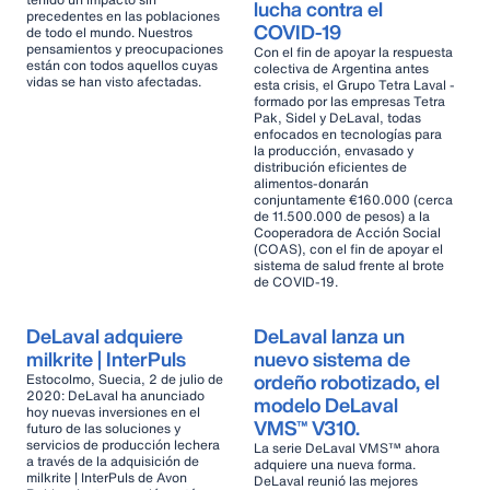
lucha contra el
precedentes en las poblaciones
COVID-19
de todo el mundo. Nuestros
pensamientos y preocupaciones
Con el fin de apoyar la respuesta
están con todos aquellos cuyas
colectiva de Argentina antes
vidas se han visto afectadas.
esta crisis, el Grupo Tetra Laval -
formado por las empresas Tetra
Pak, Sidel y DeLaval, todas
enfocados en tecnologías para
la producción, envasado y
distribución eficientes de
alimentos-donarán
conjuntamente €160.000 (cerca
de 11.500.000 de pesos) a la
Cooperadora de Acción Social
(COAS), con el fin de apoyar el
sistema de salud frente al brote
de COVID-19.
DeLaval adquiere
DeLaval lanza un
milkrite | InterPuls
nuevo sistema de
ordeño robotizado, el
Estocolmo, Suecia, 2 de julio de
2020: DeLaval ha anunciado
modelo DeLaval
hoy nuevas inversiones en el
VMS™ V310.
futuro de las soluciones y
servicios de producción lechera
La serie DeLaval VMS™ ahora
a través de la adquisición de
adquiere una nueva forma.
milkrite | InterPuls de Avon
DeLaval reunió las mejores