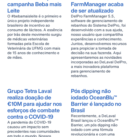
campanha Beba mais
FarmManager acaba
Leite
de ser atualizado
O #bebamaisleite é o primeiro e
DelPro FarmManager 5.5,
único projeto independente
software de gerenciamento de
brasileiro de incentivo ao
rebanhos do Sistema DelPro, foi
consumo de lácteos. A essência
desenvolvido com a sua ajuda,
por trás deste movimento surgiu
nosso usuário que compartilha
de médicas veterinárias
experiências e conhecimento.
formadas pela Escola de
Juntos, desenvolvemos recursos
Veterinária da UFMG com mais
para propiciar a tomada de
de 15 anos de conhecimento e
decisão na sua fazenda. Aqui
de mães.
apresentaremos as novidades
incorporadas ao DeLaval DelPro,
a mais inovadora plataforma
para gerenciamento de
rebanhos.
Grupo Tetra Laval
Pós dipping não
realiza doação de
iodado OceanBlu™
€10M para ajudar nos
Barrier é lançado no
esforços de combate
Brasil
contra o COVID-19
Recentemente, a DeLaval
Brasil lançou o OceanBlu™
A pandemia do COVID-19
Barrier, um pós dipping não
causou um impacto sem
iodado com uma fórmula
precedentes nas comunidades
revolucionária e com uma
em todo o mundo. Nossos