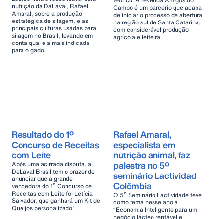
teórico. A revenda Amigos do
nutrição da DaLaval, Rafael
Campo é um parcerio que acaba
Amaral, sobre a produção
de iniciar o processo de abertura
estratégica de silagem, e as
na região sul de Santa Catarina,
principais culturas usadas para
com considerável produção
silagem no Brasil, levando em
agrícola e leiteira.
conta qual é a mais indicada
para o gado.
Resultado do 1º
Rafael Amaral,
Concurso de Receitas
especialista em
com Leite
nutrição animal, faz
palestra no 5º
Após uma acirrada disputa, a
DeLaval Brasil tem o prazer de
seminário Lactividad
anunciar que a grande
Colômbia
vencedora do 1º Concurso de
Receitas com Leite foi Letícia
O 5º Seminário Lactividade teve
Salvador, que ganhará um Kit de
como tema nesse ano a
Queijos personalizado!
“Economia Inteligente para um
negócio lácteo rentável e