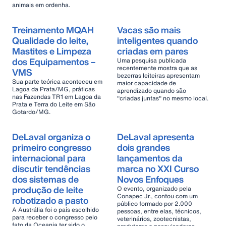
animais em ordenha.
Treinamento MQAH
Vacas são mais
Qualidade do leite,
inteligentes quando
Mastites e Limpeza
criadas em pares
dos Equipamentos –
Uma pesquisa publicada
recentemente mostra que as
VMS
bezerras leiteiras apresentam
Sua parte teórica aconteceu em
maior capacidade de
Lagoa da Prata/MG, práticas
aprendizado quando são
nas Fazendas TR1 em Lagoa da
"criadas juntas" no mesmo local.
Prata e Terra do Leite em São
Gotardo/MG.
DeLaval organiza o
DeLaval apresenta
primeiro congresso
dois grandes
internacional para
lançamentos da
discutir tendências
marca no XXI Curso
dos sistemas de
Novos Enfoques
produção de leite
O evento, organizado pela
Conapec Jr., contou com um
robotizado a pasto
público formado por 2.000
A Austrália foi o país escolhido
pessoas, entre elas, técnicos,
para receber o congresso pelo
veterinários, zootecnistas,
fato da Oceania ter sido o