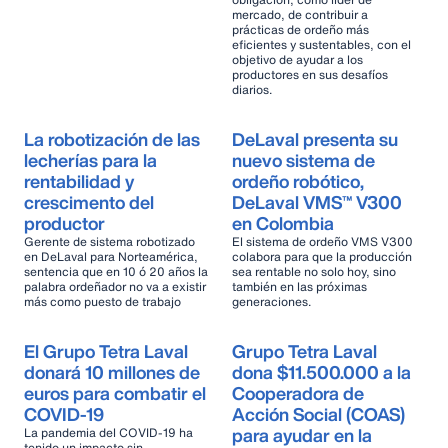
mercado, de contribuir a
prácticas de ordeño más
eficientes y sustentables, con el
objetivo de ayudar a los
productores en sus desafíos
diarios.
La robotización de las
DeLaval presenta su
lecherías para la
nuevo sistema de
rentabilidad y
ordeño robótico,
crescimento del
DeLaval VMS™ V300
productor
en Colombia
Gerente de sistema robotizado
El sistema de ordeño VMS V300
en DeLaval para Norteamérica,
colabora para que la producción
sentencia que en 10 ó 20 años la
sea rentable no solo hoy, sino
palabra ordeñador no va a existir
también en las próximas
más como puesto de trabajo
generaciones.
El Grupo Tetra Laval
Grupo Tetra Laval
donará 10 millones de
dona $11.500.000 a la
euros para combatir el
Cooperadora de
COVID-19
Acción Social (COAS)
para ayudar en la
La pandemia del COVID-19 ha
tenido un impacto sin