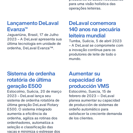
para uma visão holística das
operações leiteiras.
Lançamento DeLaval
DeLaval comemora
Evanza™
140 anos na pecuária
leiteira mundial
Jaguariúna, Brasil, 17 de Julho
2023 – A DeLaval apresenta sua
Tumba, Suécia, 5 de abril 2023
última tecnologia em unidade de
– A DeLaval se compromete com
ordenha, DeLaval Evanza™.
a inovação contínua para os
produtores de leite de todo o
mundo.
Sistema de ordenha
Aumentar su
rotatória de última
capacidad de
geração E500
producción VMS
Estocolmo, Suécia, 20 de março
Estocolmo, Suecia, 15 de
2023 – DeLaval lança seu
febrero de 2023 ─ DeLaval
sistema de ordenha rotatória de
planea aumentar su capacidad
última geração DeLaval Rotary
de producción de sistemas de
E500. O sistema integrado
ordeño automático para
aumenta a eficiência da
satisfacer la creciente demanda
ordenha, agiliza as rotinas dos
de los clientes.
ordenhadores, automatiza a
seleção e classificação das
vacas e minimiza o estresse dos