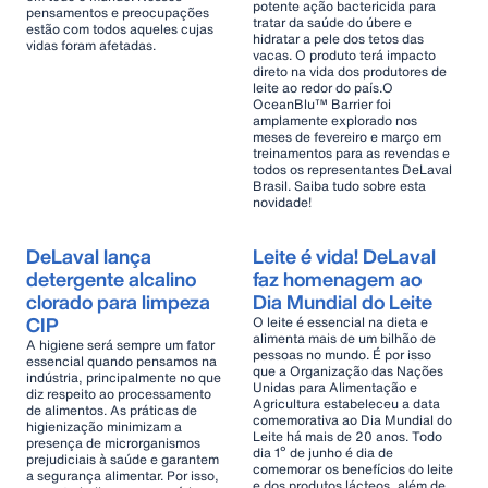
potente ação bactericida para
pensamentos e preocupações
tratar da saúde do úbere e
estão com todos aqueles cujas
hidratar a pele dos tetos das
vidas foram afetadas.
vacas. O produto terá impacto
direto na vida dos produtores de
leite ao redor do país.O
OceanBlu™ Barrier foi
amplamente explorado nos
meses de fevereiro e março em
treinamentos para as revendas e
todos os representantes DeLaval
Brasil. Saiba tudo sobre esta
novidade!
DeLaval lança
Leite é vida! DeLaval
detergente alcalino
faz homenagem ao
clorado para limpeza
Dia Mundial do Leite
CIP
O leite é essencial na dieta e
alimenta mais de um bilhão de
A higiene será sempre um fator
pessoas no mundo. É por isso
essencial quando pensamos na
que a Organização das Nações
indústria, principalmente no que
Unidas para Alimentação e
diz respeito ao processamento
Agricultura estabeleceu a data
de alimentos. As práticas de
comemorativa ao Dia Mundial do
higienização minimizam a
Leite há mais de 20 anos. Todo
presença de microrganismos
dia 1º de junho é dia de
prejudiciais à saúde e garantem
comemorar os benefícios do leite
a segurança alimentar. Por isso,
e dos produtos lácteos, além de