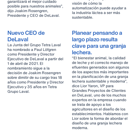
garantizará el mejor cuidado
visión de cómo la
posible para nuestros animales”,
automatización puede ayudar a
dijo Joakim Rosengren,
la industria láctea a ser más
Presidente y CEO de DeLaval.
sustentable.
Nuevo CEO de
Planear pensando a
DeLaval
largo plazo resulta
clave para una granja
La Junta del Grupo Tetra Laval
ha nombrado a Paul Löfgren
lechera.
como Presidente y Director
“El bienestar animal, la calidad
Ejecutivo de DeLaval a partir del
de leche y el correcto manejo de
1 de abril de 2021. El
efluentes generados son algunos
nombramiento sigue a la
de los aspectos más importantes
decisión de Joakim Rosengren
en la planificación de una granja
sobre dimitir de su cargo tras 18
lechera sustentable y moderna”,
años como Presidente y Director
dice Lior Yaron, VP para
Ejecutivo y 35 años en Tetra
Grandes Proyectos de Clientes
Grupo Laval.
en DeLaval, uno de los muchos
expertos en la empresa cuando
se trata de apoyo a los
agricultores en el diseño de los
establecimientos. Hablamos con
Lior sobre la forma de abordar el
diseño de una granja lechera
moderna.