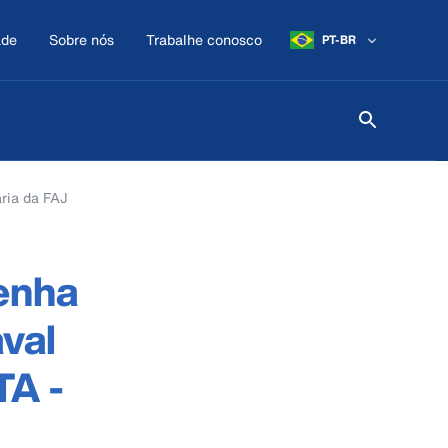
ade
Sobre nós
Trabalhe conosco
PT-BR
ria da FAJ
enha
val
TA -